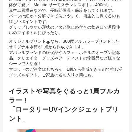
体が可愛い「Malutto サーモステンレスボトル 400ml」。
真空二層構造なので、長時間保温・保冷をしてくれます。
パーツは細かく分解できて洗いやすく、衛生的に保てるのも
嬉しいポイントです。
グリップしやすい形状のフタと氷止め付きの飲み口で普段使
いのマイボトルにぴったり。
オリジナルプリント.jpなら、360度フルカラープリントした
オリジナル水筒が1点から作成できます。
アパレルブランドの販促品やカフェ・ホテルのオープン記念
品、クリエイターグッズやアーティストの物販品など様々な
シーンで大活躍！
大ロットのご注文はもちろん、1個から作成できるので推し活
グッズやギフト、ご家族の名前入り水筒にも。
イラストや写真をぐるっと1周フルカ
ラー！
「ロータリーUVインクジェットプリ
ント」