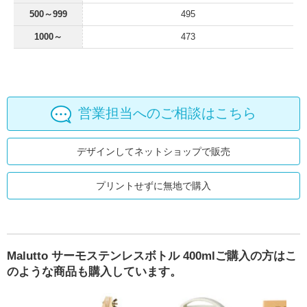
500～999
495
1000～
473
営業担当へのご相談はこちら
デザインしてネットショップで販売
プリントせずに無地で購入
Malutto サーモステンレスボトル 400mlご購入の方はこ
のような商品も購入しています。
S 真空断熱ケータイマグ JNL-S500
Malutto ワンタッチサーモステンレスボトル 420ml
ミニキャンバス 中（15cm×10cm）
Handitシ