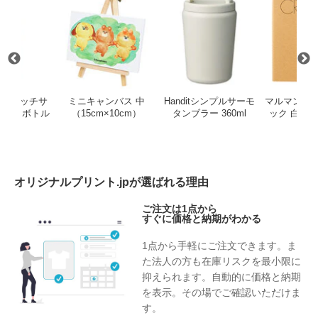
o ワンタッチサ
ミニキャンバス 中
Handitシンプルサーモ
マルマン ク
ンレスボトル
（15cm×10cm）
タンブラー 360ml
ック 白ク
20ml
（S
オリジナルプリント.jpが選ばれる理由
ご注文は1点から
すぐに価格と納期がわかる
1点から手軽にご注文できます。ま
た法人の方も在庫リスクを最小限に
抑えられます。自動的に価格と納期
を表示。その場でご確認いただけま
す。