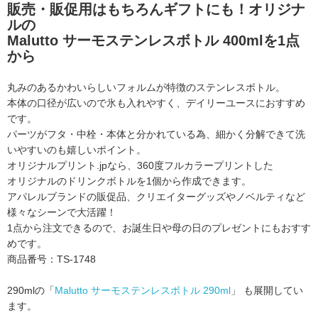
販売・販促用はもちろんギフトにも！オリジナ
ルの
Malutto サーモステンレスボトル 400mlを1点
から
丸みのあるかわいらしいフォルムが特徴のステンレスボトル。
本体の口径が広いので氷も入れやすく、デイリーユースにおすすめ
です。
パーツがフタ・中栓・本体と分かれている為、細かく分解できて洗
いやすいのも嬉しいポイント。
オリジナルプリント.jpなら、360度フルカラープリントした
オリジナルのドリンクボトルを1個から作成できます。
アパレルブランドの販促品、クリエイターグッズやノベルティなど
様々なシーンで大活躍！
1点から注文できるので、お誕生日や母の日のプレゼントにもおすす
めです。
商品番号：TS-1748
290mlの「
Malutto サーモステンレスボトル 290ml
」 も展開してい
ます。