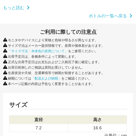
もっと読む
ボトルの一覧へ戻る
ご利用に際しての注意点
モニタやデバイスにより実物と色味や明るさが異なります。
サイズ寸法はメーカー提供情報です。差異や個体差があります。
「サイズ寸法・本体色の差異について」
をご参照ください。
出荷予定日は、各種条件によって変動します。
正式な出荷予定日はお支払およびご入稿完了後に確定します。
出荷日前倒しのご相談は原則お受けしていません。
生産状況や天候、交通事情等で納期が前後することがあります。
納期については
「配送および納期」
をご確認ください。
本ページ記載の内容は予告なく変更することがあります。
サイズ
直径
高さ
7.2
16.6
※単位：cm