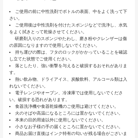
ご使用の前に中性洗剤でボトルの表面、中をよく洗って下
さい。
ご使用後は中性洗剤を付けたスポンジなどで洗浄し、水気
をよく拭きとって乾燥させてください。
研磨剤入りのスポンジやたわし、磨き粉やクレンザーは傷
の原因になりますので使用しないでください。
持ち運びの際は、フタのロックがかかっていることを確認
し立てた状態でご使用ください。
落としたり、強い衝撃を与えると破損するおそれがありま
す。
熱い飲み物、ドライアイス、炭酸飲料、アルコール類は入
れないでください。
電子レンジやオーブン、冷凍庫では使用しないでくださ
い。破損する恐れがあります。
食器洗浄機や食器乾燥機のご使用は避けてください。
火のそばや高温になるところには置かないでください。
本来の目的用途以外に使用しないでください。
小さなお子様の手の届くところに置かないでください。
商品お届け直後はインク特有の匂いが残る場合がございま