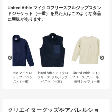
United Athle マイクロフリースフルジップスタン
ドジャケット（一重）を見た人はこのような商品
に興味があります。
ンサレーテッド スタンド ジャケット（中綿入）
イベントジャケット
United Athle マイクロリップストップ イベン
United Athle マイ
U
United Athle マイクロ
United Athle マイクロ
United Athle マイクロ
L
リップストップ イベン
フリース フルジップ
フリース クルーネック
タ
ト ブルゾン（一重）
ベスト（一重）
長袖シャツ（一重）
クリエイターグッズやアパレルショ