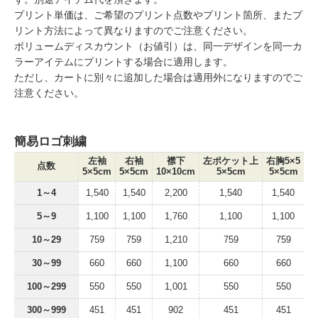
プリント単価は、ご希望のプリント点数やプリント箇所、またプ
リント方法によって異なりますのでご注意ください。
ボリュームディスカウント（お値引）は、同一デザインを同一カ
ラーアイテムにプリントする場合に適用します。
ただし、カートに別々に追加した場合は適用外になりますのでご
注意ください。
簡易ロゴ刺繍
左袖
右袖
襟下
左ポケット上
右胸5×5
点数
5×5cm
5×5cm
10×10cm
5×5cm
5×5cm
1～4
1,540
1,540
2,200
1,540
1,540
5～9
1,100
1,100
1,760
1,100
1,100
10～29
759
759
1,210
759
759
30～99
660
660
1,100
660
660
100～299
550
550
1,001
550
550
300～999
451
451
902
451
451