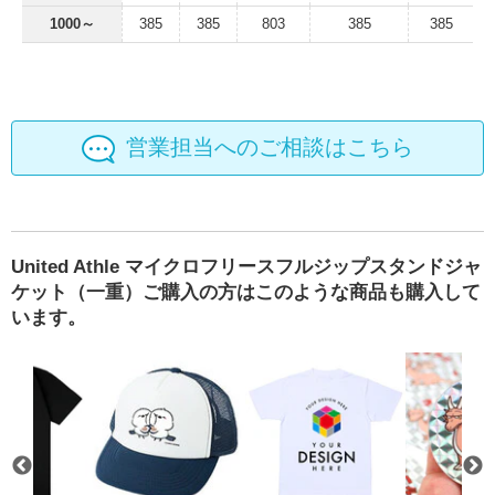
1000～
385
385
803
385
385
営業担当へのご相談はこちら
United Athle マイクロフリースフルジップスタンドジャ
ケット（一重）ご購入の方はこのような商品も購入して
います。
ケット（中綿入）
シール 12枚セット（スクエア）
D-FACTORY 6.6oz オープンエンドコンフォートTシャ
D-FACTORY フラットバイザーメ
wundou 