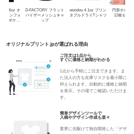
RY 6.6oz オ
D-FACTORY フラット
wundou 4.1oz プリン
円形ホログ
ンドコンフォ
バイザーメッシュキャ
タブルドライTシャツ
12枚セッ
ャツ（ポケッ
ップ
ア
付き）
オリジナルプリント.jpが選ばれる理由
ご注文は1点から
すぐに価格と納期がわかる
1点から手軽にご注文できます。ま
た法人の方も在庫リスクを最小限に
抑えられます。自動的に価格と納期
を表示。その場でご確認いただけま
す。
簡単デザインツールで
入稿やデザイン作成も楽々
業界に先駆けて独自開発した「デザ