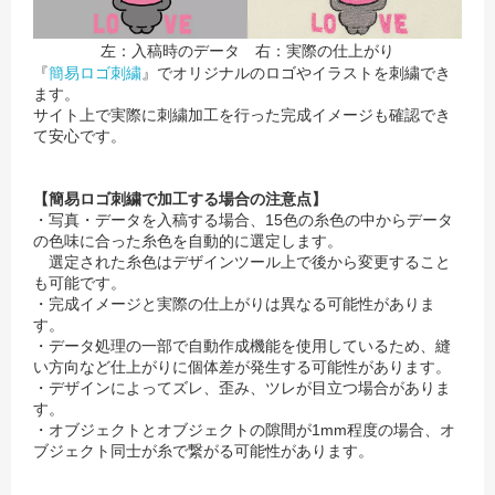
左：入稿時のデータ 右：実際の仕上がり
『
簡易ロゴ刺繍
』でオリジナルのロゴやイラストを刺繍でき
ます。
サイト上で実際に刺繍加工を行った完成イメージも確認でき
て安心です。
【簡易ロゴ刺繍で加工する場合の注意点】
・写真・データを入稿する場合、15色の糸色の中からデータ
の色味に合った糸色を自動的に選定します。
選定された糸色はデザインツール上で後から変更すること
も可能です。
・完成イメージと実際の仕上がりは異なる可能性がありま
す。
・データ処理の一部で自動作成機能を使用しているため、縫
い方向など仕上がりに個体差が発生する可能性があります。
・デザインによってズレ、歪み、ツレが目立つ場合がありま
す。
・オブジェクトとオブジェクトの隙間が1mm程度の場合、オ
ブジェクト同士が糸で繋がる可能性があります。