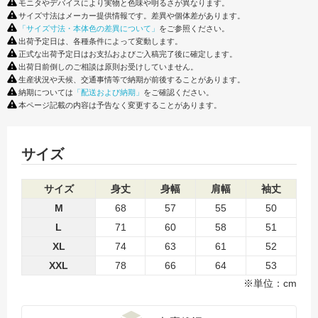
モニタやデバイスにより実物と色味や明るさが異なります。
サイズ寸法はメーカー提供情報です。差異や個体差があります。
「サイズ寸法・本体色の差異について」
をご参照ください。
出荷予定日は、各種条件によって変動します。
正式な出荷予定日はお支払およびご入稿完了後に確定します。
出荷日前倒しのご相談は原則お受けしていません。
生産状況や天候、交通事情等で納期が前後することがあります。
納期については
「配送および納期」
をご確認ください。
本ページ記載の内容は予告なく変更することがあります。
サイズ
サイズ
身丈
身幅
肩幅
袖丈
M
68
57
55
50
L
71
60
58
51
XL
74
63
61
52
XXL
78
66
64
53
※単位：cm