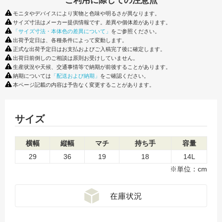
ご利用に際しての注意点
モニタやデバイスにより実物と色味や明るさが異なります。
サイズ寸法はメーカー提供情報です。差異や個体差があります。
「サイズ寸法・本体色の差異について」
をご参照ください。
出荷予定日は、各種条件によって変動します。
正式な出荷予定日はお支払およびご入稿完了後に確定します。
出荷日前倒しのご相談は原則お受けしていません。
生産状況や天候、交通事情等で納期が前後することがあります。
納期については
「配送および納期」
をご確認ください。
本ページ記載の内容は予告なく変更することがあります。
サイズ
横幅
縦幅
マチ
持ち手
容量
29
36
19
18
14L
※単位：cm