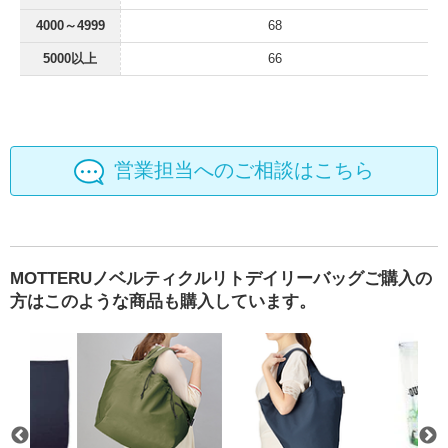
4000～4999
68
5000以上
66
営業担当へのご相談はこちら
MOTTERUノベルティクルリトデイリーバッグご購入の
方はこのような商品も購入しています。
ィングシール A4（35面付）
エコブランケット
MOTTERU クルリト ビッグマル
MOTTERU