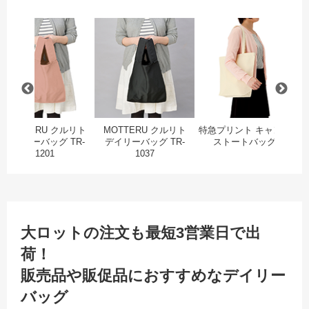
ニハンカチタオル
MOTTERUノベルティクルリトデイリーバッグ（再生コットン）
MOTTERU クルリト デイリーバッグ TR-1201
MOTTERU クルリト デイ
特
MOTTERU クルリト
MOTTERU クルリト
特急プリント キャンバ
特
デイリーバッグ TR-
デイリーバッグ TR-
ストートバッグ
1201
1037
大ロットの注文も最短3営業日で出
荷！
販売品や販促品におすすめなデイリー
バッグ