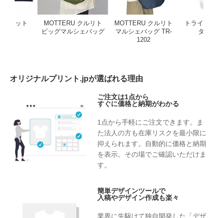
ランケット
MOTTERU クルリト
MOTTERU クルリト
トライタン 
ビッグマルシェバッグ
マルシェバッグ TR-
タンブ
1202
オリジナルプリント.jpが選ばれる理由
ご注文は1点から
すぐに価格と納期がわかる
1点から手軽にご注文できます。ま
た法人の方も在庫リスクを最小限に
抑えられます。自動的に価格と納期
を表示。その場でご確認いただけま
す。
簡単デザインツールで
入稿やデザイン作成も楽々
業界に先駆けて独自開発した「デザ