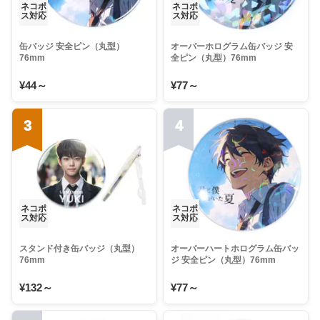
ネコポ
ネコポ
ス対応
ス対応
缶バッジ 安全ピン（丸型）
オーバーホログラム缶バッジ 安
76mm
全ピン（丸型）76mm
¥44～
¥77～
3
4
ネコポ
ネコポ
ス対応
ス対応
スタンド付き缶バッジ（丸型）
オーバーハートホログラム缶バッ
76mm
ジ 安全ピン（丸型）76mm
¥132～
¥77～