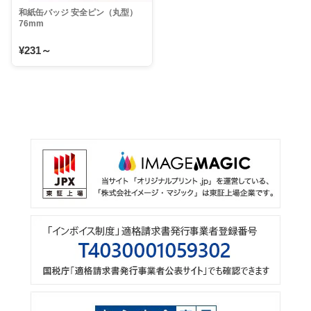
和紙缶バッジ 安全ピン（丸型）
76mm
¥231～