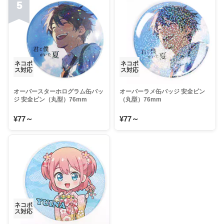
5
ネコポ
ネコポ
ス対応
ス対応
オーバースターホログラム缶バッ
オーバーラメ缶バッジ 安全ピン
ジ 安全ピン（丸型）76mm
（丸型）76mm
¥77～
¥77～
ネコポ
ス対応