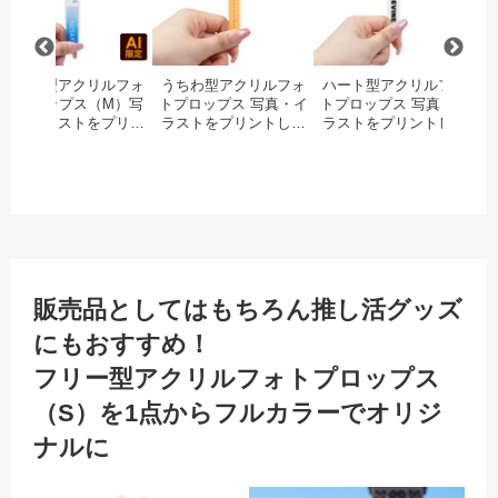
フリー型アクリルフォ
うちわ型アクリルフォ
ハート型アクリルフォ
トプロップス（M）写
トプロップス 写真・イ
トプロップス 写真・イ
（
真・イラストをプリン
ラストをプリントした
ラストをプリントした
能
トしたフォトプロップ
フォトプロップスを1
フォトプロップスを1
角
スを1点から 大ロッ
点から 大ロット・大量
点から 大ロット・大量
ジナル
ト・大量注文がお得
注文がお得
注文がお得
品
写
販売品としてはもちろん推し活グッズ
にもおすすめ！
フリー型アクリルフォトプロップス
（S）を1点からフルカラーでオリジ
ナルに