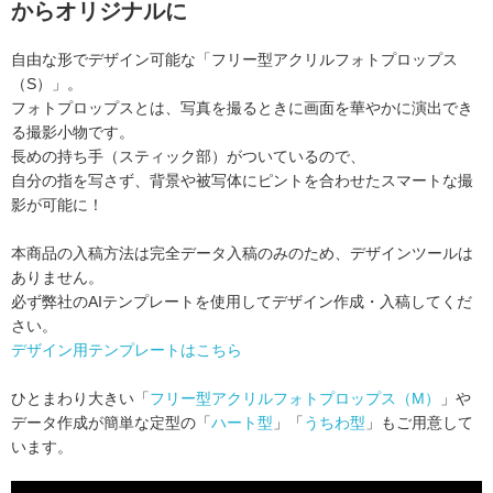
からオリジナルに
自由な形でデザイン可能な「フリー型アクリルフォトプロップス
（S）」。
フォトプロップスとは、写真を撮るときに画面を華やかに演出でき
る撮影小物です。
長めの持ち手（スティック部）がついているので、
自分の指を写さず、背景や被写体にピントを合わせたスマートな撮
影が可能に！
本商品の入稿方法は完全データ入稿のみのため、デザインツールは
ありません。
必ず弊社のAIテンプレートを使用してデザイン作成・入稿してくだ
さい。
デザイン用テンプレートはこちら
ひとまわり大きい「
フリー型アクリルフォトプロップス（M）
」や
データ作成が簡単な定型の「
ハート型
」「
うちわ型
」もご用意して
います。