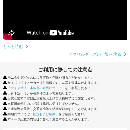
もっと読む
アクリルグッズの一覧へ戻る
ご利用に際しての注意点
モニタやデバイスにより実物と色味や明るさが異なります。
サイズ寸法はメーカー提供情報です。差異や個体差があります。
「サイズ寸法・本体色の差異について」
をご参照ください。
出荷予定日は、各種条件によって変動します。
正式な出荷予定日はお支払およびご入稿完了後に確定します。
出荷日前倒しのご相談は原則お受けしていません。
生産状況や天候、交通事情等で納期が前後することがあります。
納期については
「配送および納期」
をご確認ください。
本ページ記載の内容は予告なく変更することがあります。