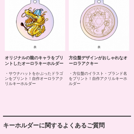
オリジナルの龍のキャラをプリ
方位盤デザインがおしゃれなオ
ントしたオーロラキーホルダー
ーロラアクキー
・サウナハットをかぶったドラゴ
・方位盤のイラスト・ブランド名
ンをプリント！自作オーロラアク
をプリント！自作アクリルキーホ
リルキーホルダー
ルダー
・クリエイターグッズ、アパレル
・クリエイターグッズ、アパレル
ブランドの販売品、飲食店の物販
ブランドの販売品、アーティスト
グッズにも
物販グッズにも
キーホルダーに関するよくあるご質問