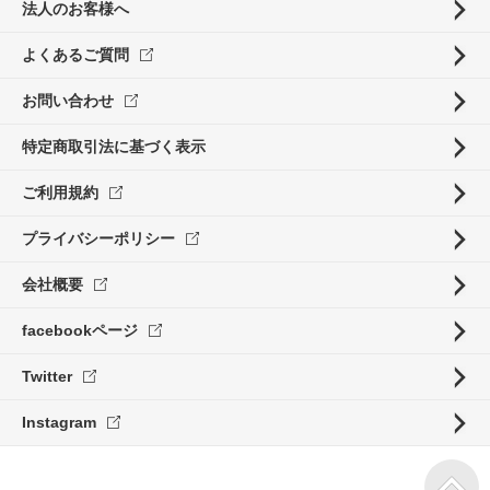
法人のお客様へ
よくあるご質問
お問い合わせ
特定商取引法に基づく表示
ご利用規約
プライバシーポリシー
会社概要
facebookページ
Twitter
Instagram