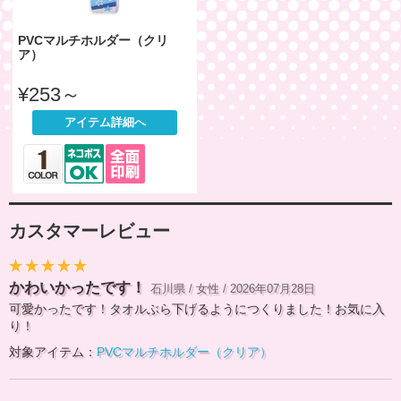
PVCマルチホルダー（クリ
ア）
¥253～
アイテム詳細へ
カスタマーレビュー
かわいかったです！
石川県 / 女性 / 2026年07月28日
可愛かったです！タオルぶら下げるようにつくりました！お気に入
り！
対象アイテム：
PVCマルチホルダー（クリア）