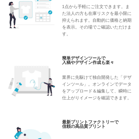
1点から手軽にご注文できます。ま
た法人の方も在庫リスクを最小限に
抑えられます。自動的に価格と納期
を表示。その場でご確認いただけま
す。
簡単デザインツールで
入稿やデザイン作成も楽々
業界に先駆けて独自開発した「デザ
インツール」。オンラインでデータ
をアップロード＆編集して、瞬時に
仕上がりイメージを確認できます。
最新プリントファクトリーで
信頼の高品質プリント