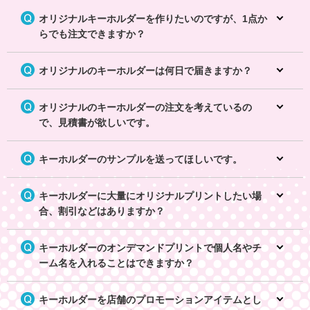
オリジナルキーホルダーを作りたいのですが、1点か
らでも注文できますか？
オリジナルのキーホルダーは何日で届きますか？
オリジナルのキーホルダーの注文を考えているの
で、見積書が欲しいです。
キーホルダーのサンプルを送ってほしいです。
キーホルダーに大量にオリジナルプリントしたい場
合、割引などはありますか？
キーホルダーのオンデマンドプリントで個人名やチ
ーム名を入れることはできますか？
キーホルダーを店舗のプロモーションアイテムとし