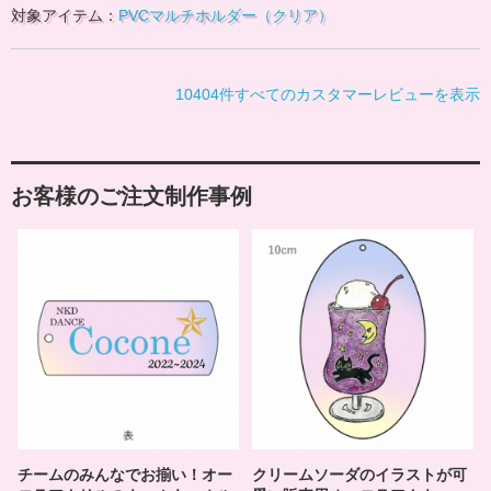
対象アイテム：
PVCマルチホルダー（クリア）
10404件すべてのカスタマーレビューを表示
お客様のご注文制作事例
チームのみんなでお揃い！オー
クリームソーダのイラストが可