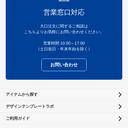
営業窓口対応
大口注文に関するご相談は
こちらよりお気軽にお問い合わせください。
営業時間 10:00～17:00
（土日祝日・年末年始を除く）
お問い合わせ
アイテムから探す
デザインテンプレートラボ
ご利用ガイド