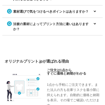
ト 商店街・町内会のテンプレー
ナルのハッピを作成！
関連記事
ト
◆商店街・町内会の無料デザイン
素材選びで気をつけるべきポイントはありますか？
テンプレートはこちら
※デザインテンプレートの詳しい
ご利用方法はガイドページをご覧
法被の素材によってプリント方法に違いはあります
ください※
関連記事
か？
ケーブルテレビ会社スタッフハッ
お店の名前をプリントしてオリジ
ピ
ナルハッピを作成！
町のイベントにオリジナルハッピ
を作成！
会社名をプリントしてオリジナル
のハッピを作成！
オリジナルプリント.jpが選ばれる理由
ご注文は1点から
すぐに価格と納期がわかる
劇団の名前をプリントしてオリジ
おしゃれなチーム名をプリントし
ケーブルテレビ会社スタッフハッ
ナルのハッピを作成！
てオリジナルの法被を作成！
ピ
お店の名前をプリントしてオリジ
1点から手軽にご注文できます。ま
会社名が入ったファイルをアップ
ナルハッピを作成！
た法人の方も在庫リスクを最小限に
ロードしたら、完成です！
劇団の名前をプリントしてオリジ
抑えられます。自動的に価格と納期
ナルのハッピを作成！
会社名をプリントしてオリジナル
を表示。その場でご確認いただけま
の法被を作成したい人、おしゃれ