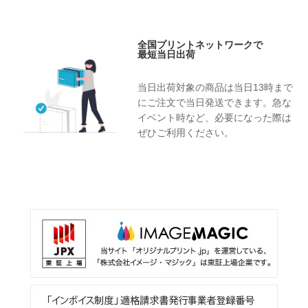
会社の名前をプリントしてオリジ
ナルハッピを作成！
全国プリントネットワークで
最短当日出荷
当日出荷対象の商品は当日13時まで
にご注文で当日発送できます。急な
ケーブルテレビ会社スタッフハッ
ピ
イベント時など、必要になった際は
劇団の名前をプリントしてオリジ
ナルのハッピを作成！
ぜひご利用ください。
おしゃれなチーム名をプリントし
てオリジナルの法被を作成！