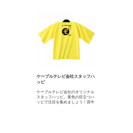
テンプレート例：
「イベントハッピ」です。
「イベントハッピ」です。
このハッピは、和風のイベント名
・「優勝セール」と商店街の名前
普段なかなか着ることがない、ち
10カラーからお選びいただけるた
が素敵ですね！
このハッピは、チーム名ロゴがお
入りハッピをオリジナルでプリン
ょっぴり特別な衣装のハッピは、
め、チームカラーに合わせたデザ
加工方法はカッティング圧着プリ
しゃれですね！
ト 商店街・町内会のテンプレー
お祭り、学校行事、社会人や地域
インも可能！お店のユニフォーム
ント。ご希望のデザインに沿って
加工方法はカッティング圧着プリ
ト
のイベント、本日の主役などイベ
としてもご利用いただけます。綿
切り抜いたカラーシートを生地に
ント。ご希望のデザインに沿って
・「大特価」とお店の名前入りハ
ントハッピの活躍の場は様々で
ならではの通気性・吸湿性もバツ
熱圧着させるプリント方法です。
切り抜いたカラーシートを生地に
ッピをオリジナルでプリント 商
す。10カラーからお選びいただけ
グンのため、夏場に服の上から羽
熱圧着させるプリント方法です。
店街・町内会のテンプレート
るため、チームカラーに合わせた
織ったとき、熱がこもりにくく快
町のイベントにオリジナルハッピ
・「千客万来」と商店街の名前入
デザインも可能！薄手の綿100%
適です。
を作成したい人、早く作れるハッ
チーム名をプリントしてオリジナ
りハッピをオリジナルでプリン
生地は軽く、作業の邪魔にもなり
お店の名前をプリントしてオリジ
ピでオリジナルハッピを作成した
ルの法被を作成したい人、色にこ
ト 商店街・町内会のテンプレー
ません！
ナルハッピを作成したい人、目立
い人に、ぜひおすすめです！
だわってオリジナル法被を作りた
ト
会社名をプリントしてオリジナル
つカラーのオリジナルハッピを作
い人に、ぜひおすすめです！
◆商店街・町内会の無料デザイン
のハッピを作成したい人、おしゃ
成したい人に、ぜひおすすめで
テンプレートからデザインを編集
テンプレートはこちら
れなカラーでオリジナルハッピを
す！
してオリジナルアイテムを作成し
テンプレートからデザインを編集
※デザインテンプレートの詳しい
作りたい人に、ぜひおすすめで
カラフルなハッピも作れます！イ
てみませんか？
してオリジナルアイテムを作成し
ケーブルテレビ会社スタッフハ
ご利用方法はガイドページをご覧
す！
ベントハッピを見てみる
テンプレート例：
てみませんか？
ッピ
ください※
ハッピもオリジナルで！イベント
・青年部の名前入り黒のハッピを
テンプレート例：
関連記事
ハッピを見てみる
オリジナルでプリント 商店街・
・ゴシック体で商店街の名前入り
ケーブルテレビ会社のオリジナル
★全面印刷ハッピやキッズサイズ
町内会のテンプレート
ハッピをオリジナルでプリント
スタッフハッピ。黄色の目立つハ
★端まできれいにプリント可能！
もあります！★
・ゴシック体で商店街の名前入り
商店街・町内会のテンプレート
ッピで注目を集めましょう！背中
全面フルカラープリントのハッピ
オリジナルプリント.jpでハッピを
ハッピをオリジナルでプリント
・大入りのロゴと商店街の名前入
と衿の部分にもプリントが出来ま
もおすすめです！★
作成！
商店街・町内会のテンプレート
りハッピをオリジナルでプリン
す。
全面にフルカラープリントできる
◆商店街・町内会の無料デザイン
ト 商店街・町内会のテンプレー
オリジナルでハッピ作るならオリ
全面印刷 ハッピ マット
このハッピは、オレンジのカラー
テンプレートはこちら
ト
ジナルプリント
が目立ちますね！
会社名が入ったファイルをアップ
※デザインテンプレートの詳しい
◆商店街・町内会の無料デザイン
このハッピは、会社名とハッピの
お店の名前を入力したら、完成で
ロードして、プリント色を指定し
ご利用方法はガイドページをご覧
テンプレートはこちら