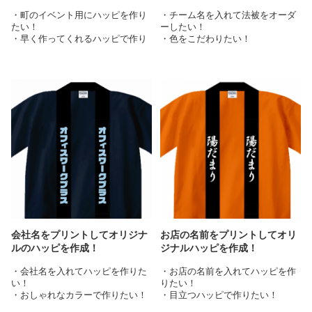
全面フルカラープリントのハッピ
・町のイベント用にハッピを作り
・チーム名を入れて法被をオーダ
もおすすめです！★
★端まできれいにプリント可能！
たい！
ーしたい！
全面にフルカラープリントできる
全面フルカラープリントのハッピ
・早く作ってくれるハッピで作り
・色をこだわりたい！
全面印刷 ハッピ マット
もおすすめです！★
たい！
そんな方にオススメなのが、この
全面にフルカラープリントできる
そんな方にオススメなのが、この
「イベントハッピ」です。
このハッピは、会社名が目を引き
全面印刷 ハッピ マット
「イベントハッピ」です。
綿ならではの通気性・吸湿性もバ
ますね！
お祭りや自治会等のイベントを盛
ツグンのため、夏場に服の上から
この作例のデザイン入稿画面は、
このハッピは、劇団の名前が目を
り上げるカラフルなハッピです。
羽織ったとき、熱がこもりにくく
こんな感じになってます。
引きますね！
薄手の綿100%生地は軽く、激し
快適です。10カラーからお選びい
劇団名を入力したら、完成です！
く動く応援やお祭りの時はもちろ
ただけるため、チームカラーに合
ん、動きにくさがないためイベン
わせたデザインも可能！動きにく
※鮮やかで細かいデザインもプリ
トの設営など準備段階から着てい
さがないためイベントの設営など
ント可能な「オンデマンド転写」
ても行動の邪魔になりません。
準備段階から着ていても行動の邪
加工の追加に伴い、従来の加工方
町のイベントにオリジナルハッピ
魔になりません。
法の一部について終了させていた
を作成したい人、早く作れるハッ
チーム名をプリントしてオリジナ
だきました※
ピでオリジナルハッピを作成した
ルの法被を作成したい人、色にこ
い人に、ぜひおすすめです！
だわってオリジナル法被を作りた
劇団の名前をプリントしてオリジ
無料テンプレートも充実していま
い人に、ぜひおすすめです！
ナルのハッピを作成したい人、暑
す！イベントハッピを見てみる
カラーも豊富！イベントハッピを
くなりにくいハッピでオリジナル
会社名をプリントしてオリジナ
お店の名前をプリントしてオリ
見てみる
ハッピを作りたい人に、ぜひおす
ルのハッピを作成！
ジナルハッピを作成！
★端まできれいにプリント可能！
すめです！
全面フルカラープリントのハッピ
★端まできれいにプリント可能！
・会社名を入れてハッピを作りた
・お店の名前を入れてハッピを作
もおすすめです！★
全面フルカラープリントのハッピ
テンプレートからデザインを編集
い！
りたい！
全面にフルカラープリントできる
もおすすめです！★
してオリジナルアイテムを作成し
・おしゃれなカラーで作りたい！
・目立つハッピで作りたい！
全面印刷 ハッピ マット
全面にフルカラープリントできる
てみませんか？
そんな方にオススメなのが、この
そんな方にオススメなのが、この
全面印刷 ハッピ マット