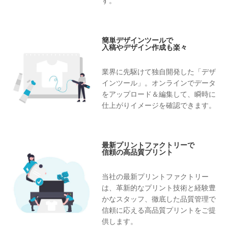
す。
なカラーでオリジナル法被を作り
たい人に、ぜひおすすめです！
おしゃれなチーム名をプリントし
お店の名前をプリントしてオリジ
テンプレートからデザインを編集
てオリジナルの法被を作成！
ナルハッピを作成！
してオリジナルアイテムを作成し
簡単デザインツールで
会社の名前をプリントしてオリジ
入稿やデザイン作成も楽々
てみませんか？
ナルハッピを作成！
テンプレート例：
おしゃれなチーム名をプリントし
・ゴシック体で商店街の名前入り
業界に先駆けて独自開発した「デザ
てオリジナルの法被を作成！
ハッピをオリジナルでプリント
商店街・町内会のテンプレート
インツール」。オンラインでデータ
・「感謝祭」と商店街の名前入り
をアップロード＆編集して、瞬時に
ハッピをオリジナルでプリント
仕上がりイメージを確認できます。
商店街・町内会のテンプレート
・大入りのロゴと商店街の名前入
お店の名前をプリントしてオリジ
りハッピをオリジナルでプリン
ナルハッピを作成！
ト 商店街・町内会のテンプレー
ト
最新プリントファクトリーで
・青年部の名前入り黒のハッピを
信頼の高品質プリント
ケーブルテレビ会社スタッフハッ
オリジナルでプリント 商店街・
ピ
町内会のテンプレート
当社の最新プリントファクトリー
◆商店街・町内会の無料デザイン
テンプレートはこちら
は、革新的なプリント技術と経験豊
※デザインテンプレートの詳しい
かなスタッフ、徹底した品質管理で
ご利用方法はガイドページをご覧
信頼に応える高品質プリントをご提
ください※
会社名をプリントしてオリジナル
関連記事
のハッピを作成！
供します。