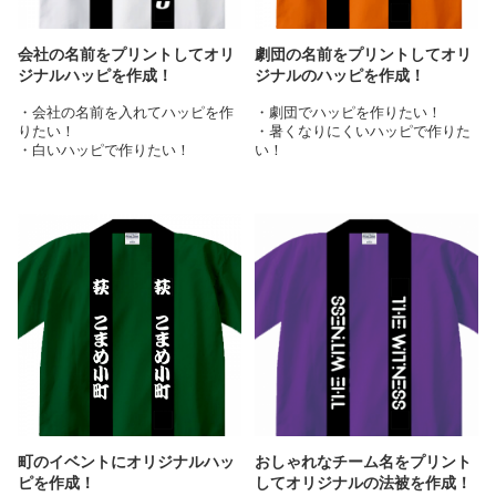
会社の名前をプリントしてオリ
劇団の名前をプリントしてオリ
ジナルハッピを作成！
ジナルのハッピを作成！
・会社の名前を入れてハッピを作
・劇団でハッピを作りたい！
りたい！
・暑くなりにくいハッピで作りた
・白いハッピで作りたい！
い！
そんな方にオススメなのが、この
そんな方にオススメなのが、この
「イベントハッピ」です。
「イベントハッピ」です。
10カラーからお選びいただけるた
薄手の綿100%生地は軽く、激し
め、チームカラーに合わせたデザ
く動く応援やお祭りの時はもちろ
インも可能！薄手の綿100%生地
ん、動きにくさがないためイベン
は軽く、激しく動く応援やお祭り
トの設営など準備段階から着てい
の時はもちろん、動きにくさがな
ても行動の邪魔になりません。綿
いためイベントの設営など準備段
ならではの通気性・吸湿性もバツ
階から着ていても行動の邪魔にな
グンのため、夏場に服の上から羽
りません。
織ったとき、熱がこもりにくく快
会社の名前をプリントしてオリジ
適です。
ナルハッピを作成したい人、白い
劇団の名前をプリントしてオリジ
ハッピでオリジナルハッピを作り
ナルのハッピを作成したい人、暑
たい人に、ぜひおすすめです！
くなりにくいハッピでオリジナル
ハッピもカラフルに！イベントハ
ハッピを作りたい人に、ぜひおす
ッピを見てみる
すめです！
町のイベントにオリジナルハッ
おしゃれなチーム名をプリント
ハッピもオリジナルで！イベント
ピを作成！
してオリジナルの法被を作成！
★端まできれいにプリント可能！
ハッピを見てみる