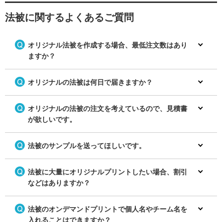
カラーがマッチして素敵ですね！
す！
たら、完成です！
ください※
※デザインテンプレートの詳しい
この作例のデザインツール画面
関連記事
ご利用方法はガイドページをご覧
法被に関するよくあるご質問
町のイベントにオリジナルハッピ
は、こんな感じになってます。
加工方法はカッティング圧着プリ
加工方法はカッティング圧着プリ
ください※
を作成！
ント。ご希望のデザインに沿って
ント。ご希望のデザインに沿って
関連記事
切り抜いたカラーシートを生地に
切り抜いたカラーシートを生地に
熱圧着させるプリント方法です。
オリジナル法被を作成する場合、最低注文数はあり
熱圧着させるプリント方法です。
ますか？
お店の名前をプリントしてオリジ
会社の名前をプリントしてオリジ
ナルハッピを作成したい人、目立
ナルハッピを作成したい人、白い
つカラーのオリジナルハッピを作
ハッピでオリジナルハッピを作り
オリジナルの法被は何日で届きますか？
成したい人に、ぜひおすすめで
たい人に、ぜひおすすめです！
す！
テンプレートからデザインを編集
劇団の名前をプリントしてオリジ
オリジナルの法被の注文を考えているので、見積書
会社名をプリントしてオリジナル
テンプレートからデザインを編集
してオリジナルアイテムを作成し
ナルのハッピを作成！
のハッピを作成！
が欲しいです。
してオリジナルアイテムを作成し
てみませんか？
会社名をプリントしてオリジナル
てみませんか？
テンプレート例：
のハッピを作成！
テンプレート例：
・ゴシック体のアーケード街の名
法被のサンプルを送ってほしいです。
・大入りのロゴが目立つ商店街の
前入りハッピをオリジナルでプリ
名前入りハッピをオリジナルでプ
ント 商店街・町内会のテンプレ
リント 商店街・町内会のテンプ
ート
レート
法被に大量にオリジナルプリントしたい場合、割引
・大入りのロゴと商店街の名前入
・「商売繁盛」と商店街の名前入
りハッピをオリジナルでプリン
などはありますか？
りハッピをオリジナルでプリン
ト 商店街・町内会のテンプレー
ト 商店街・町内会のテンプレー
ト
会社名をプリントしてオリジナル
おしゃれなチーム名をプリントし
ト
・「商売繁盛」と商店街の名前入
のハッピを作成！
法被のオンデマンドプリントで個人名やチーム名を
てオリジナルの法被を作成！
◆イベントハッピの無料デザイン
りハッピをオリジナルでプリン
劇団の名前をプリントしてオリジ
入れることはできますか？
テンプレートはこちら