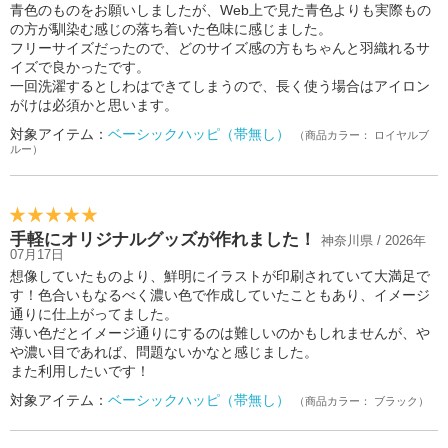
青色のものをお願いしましたが、Web上で見た青色よりも実際もの
の方が馴染む感じの落ち着いた色味に感じました。
フリーサイズだったので、どのサイズ感の方もちゃんと羽織れるサ
イズで良かったです。
一回洗濯するとしわはできてしまうので、長く使う場合はアイロン
がけは必須かと思います。
対象アイテム：
ベーシックハッピ（帯無し）
（商品カラー： ロイヤルブ
ルー）
手軽にオリジナルグッズが作れました！
神奈川県 / 2026年
07月17日
想像していたものより、鮮明にイラストが印刷されていて大満足で
す！色合いもなるべく濃い色で作成していたこともあり、イメージ
通りに仕上がってました。
薄い色だとイメージ通りにするのは難しいのかもしれませんが、や
や濃い目であれば、問題ないかなと感じました。
また利用したいです！
対象アイテム：
ベーシックハッピ（帯無し）
（商品カラー： ブラック）