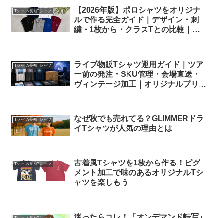
【2026年版】ポロシャツをオリジナ
Tシャツ/長袖Tシャツ
ルで作る完全ガイド｜デザイン・刺
繍・1枚から・クラスTとの比較｜オ
リジナルプリント.jp
ライブ物販Tシャツ運用ガイド｜ツア
Tシャツ/長袖Tシャツ
ー前の発注・SKU管理・会場直送・
ヴィンテージ加工｜オリジナルプリン
ト.jp
なぜ秋でも売れてる？GLIMMERドラ
Tシャツ/長袖Tシャツ
イTシャツが人気の理由とは
古着風Tシャツを1枚から作る！ピグ
Tシャツ/長袖Tシャツ
メント加工で味のあるオリジナルTシ
ャツを楽しもう
迷ったらコレ！「オンデマンド転写」
Tシャツ/長袖Tシャツ