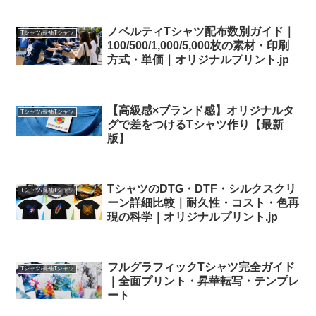
ノベルティTシャツ配布数別ガイド｜
Tシャツ/長袖Tシャツ
100/500/1,000/5,000枚の素材・印刷
方式・単価｜オリジナルプリント.jp
【高級感×ブランド感】オリジナルタ
Tシャツ/長袖Tシャツ
グで差をつけるTシャツ作り【最新
版】
TシャツのDTG・DTF・シルクスクリ
Tシャツ/長袖Tシャツ
ーン詳細比較｜耐久性・コスト・色再
現の科学｜オリジナルプリント.jp
フルグラフィックTシャツ完全ガイド
Tシャツ/長袖Tシャツ
｜全面プリント・昇華転写・テンプレ
ート