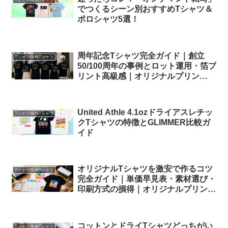
でつくるシーン別おすすめTシャツ＆
ポロシャツ5選！
周年記念Tシャツ完全ガイド｜創立
Tシャツ/長袖Tシャツ
50/100周年の事例とロット運用・箔プ
リント高級感｜オリジナルプリン
ト.jp
United Athle 4.1ozドライアスレチッ
Tシャツ/長袖Tシャツ
クTシャツの特徴とGLIMMER比較ガ
イド
オリジナルTシャツを激安で作るコツ
Tシャツ/長袖Tシャツ
完全ガイド｜単価早見表・素材選び・
印刷方式の損得｜オリジナルプリン
ト.jp
コットンとドライTシャツどっちがい
Tシャツ/長袖Tシャツ