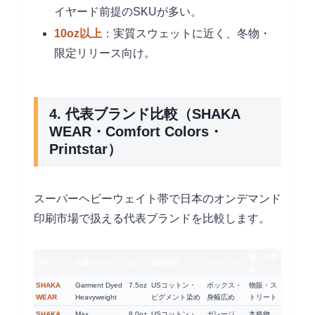
イヤード前提のSKUが多い。
10oz以上
：実質スウェットに近く、冬物・
限定リリース向け。
4. 代表ブランド比較（SHAKA
WEAR・Comfort Colors・
Printstar）
スーパーヘビーウェイト帯で日本のオンデマンド
印刷市場で扱える代表ブランドを比較します。
適した用
ブランド
代表モデル
oz
素材傾向
シルエット
途
SHAKA
Garment Dyed
7.5oz
USコットン・
ボックス・
物販・ス
WEAR
Heavyweight
ピグメント染め
身幅広め
トリート
SHAKA
Max
8.0oz
USコットン・
ガレージ
本格物