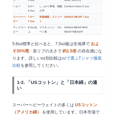
ド
5.6oz
Athle 5001-01
ヘビー
6.0〜
しっかり厚地・物販
Comfort Colors 6.1oz
6.5oz
入門
スーパーヘ
7.0〜
本格物販・ストリー
SHAKA WEAR 7.5oz
ビー
7.5oz
ト
マックスヘ
8.0oz以
マスキュリン・ガレ
SHAKA WEAR MAX
ビー
上
ージ系
HEAVYWEIGHT
5.6oz標準と比べると、7.5oz級は生地厚で
およ
そ30%増
、首リブの太さで
約1.5倍
の存在感にな
ります。詳しいoz別比較は
ozで選ぶTシャツ徹底
比較
を参照してください。
1-2. 「USコットン」と「日本綿」の違
い
スーパーヘビーウェイトの多くは
USコットン
（アメリカ綿）
を使用しています。日本市場で