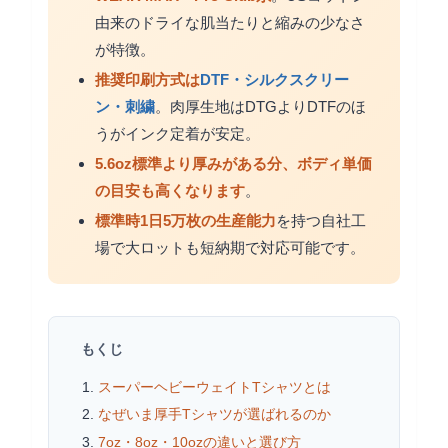
由来のドライな肌当たりと縮みの少なさ
が特徴。
推奨印刷方式は
DTF・シルクスクリー
ン・刺繍
。肉厚生地はDTGよりDTFのほ
うがインク定着が安定。
5.6oz標準より厚みがある分、ボディ単価
の目安も高くなります
。
標準時1日5万枚の生産能力
を持つ自社工
場で大ロットも短納期で対応可能です。
もくじ
スーパーヘビーウェイトTシャツとは
なぜいま厚手Tシャツが選ばれるのか
7oz・8oz・10ozの違いと選び方