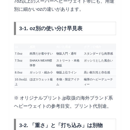
7oz以上のスーパーヘビーウェイト帯にも、用途
別に細かいozの違いがあります。
3-1. oz別の使い分け早見表
oz
感覚
向いた用途
ボディの傾向
7.0oz
肉厚だが着やすい
物販入門・通年
スタンダードな肉厚感
7.5oz
SHAKA WEAR標
ストリート・本格
ガッシリとした風合い
準帯
物販
8.0oz
ガッシリ・縮み小
物販上位ライン
高い耐久性と存在感
10.0oz以
ほぼスウェット級
冬物・限定アイテ
極厚のヘビーデューテ
上
ム
ィー
※ オリジナルプリント.jp取扱の海外ブランド系
ヘビーウェイトの参考目安。プリント代別途。
3-2. 「重さ」と「打ち込み」は別物