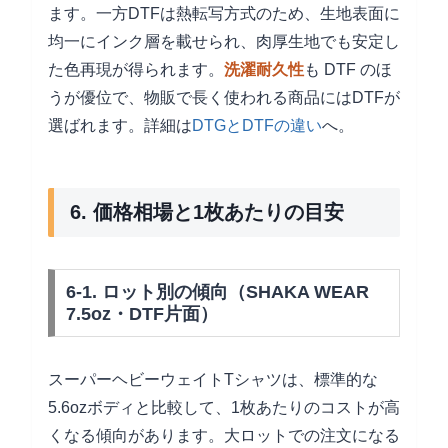
ます。一方DTFは熱転写方式のため、生地表面に
均一にインク層を載せられ、肉厚生地でも安定し
た色再現が得られます。
洗濯耐久性
も DTF のほ
うが優位で、物販で長く使われる商品にはDTFが
選ばれます。詳細は
DTGとDTFの違い
へ。
6. 価格相場と1枚あたりの目安
6-1. ロット別の傾向（SHAKA WEAR
7.5oz・DTF片面）
スーパーヘビーウェイトTシャツは、標準的な
5.6ozボディと比較して、1枚あたりのコストが高
くなる傾向があります。大ロットでの注文になる