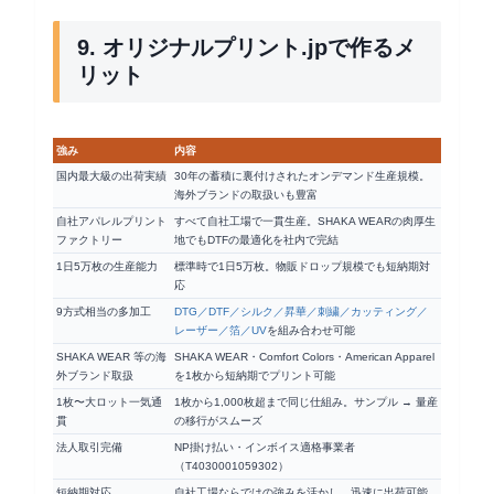
9. オリジナルプリント.jpで作るメ
リット
強み
内容
国内最大級の出荷実績
30年の蓄積に裏付けされたオンデマンド生産規模。
海外ブランドの取扱いも豊富
自社アパレルプリント
すべて自社工場で一貫生産。SHAKA WEARの肉厚生
ファクトリー
地でもDTFの最適化を社内で完結
1日5万枚の生産能力
標準時で1日5万枚。物販ドロップ規模でも短納期対
応
9方式相当の多加工
DTG／DTF／シルク／昇華／刺繍／カッティング／
レーザー／箔／UV
を組み合わせ可能
SHAKA WEAR 等の海
SHAKA WEAR・Comfort Colors・American Apparel
外ブランド取扱
を1枚から短納期でプリント可能
1枚〜大ロット一気通
1枚から1,000枚超まで同じ仕組み。サンプル → 量産
貫
の移行がスムーズ
法人取引完備
NP掛け払い・インボイス適格事業者
（T4030001059302）
短納期対応
自社工場ならではの強みを活かし、迅速に出荷可能