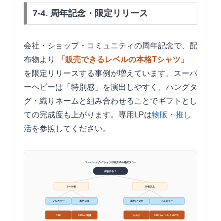
7-4. 周年記念・限定リリース
会社・ショップ・コミュニティの周年記念で、配
布物より
「販売できるレベルの本格Tシャツ」
を限定リリースする事例が増えています。スーパ
ーヘビーは「特別感」を演出しやすく、ハングタ
グ・織りネームと組み合わせることでギフトとし
ての完成度も上がります。専用LPは
物販・推し
活
を参照してください。
スーパーヘビーTシャツ 印刷方式の選択フロー
何枚作る？
1〜29枚
30枚以上
フルカラー
単色ロゴ
単色1〜2色
フルカラー
DTF
DTF or 刺繍
シルク
DTF（or シルク+DTF）