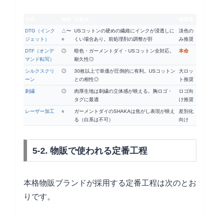
方式
相性
注意点
推奨度
DTG（インク
△〜
USコットンの硬めの繊維にインクが浸透しに
淡色の
ジェット）
○
くい場合あり。前処理剤の調整が肝
み推奨
DTF（オンデ
◎
暗色・ガーメントダイ・USコットン全対応。
本命
マンド転写）
耐久性◎
シルクスクリ
◎
30枚以上で単価が圧倒的に有利。USコットン
大ロッ
ーン
との相性◎
ト推奨
刺繍
◎
肉厚生地は刺繍の立体感が映える。胸ロゴ・
ロゴ向
タグに最適
け推奨
レーザー加工
○
ガーメントダイのSHAKAは焦がし表現が映え
差別化
る（白系は不可）
向け
5-2. 物販で使われる定番工程
本格物販ブランドが採用する定番工程は次のとお
りです。