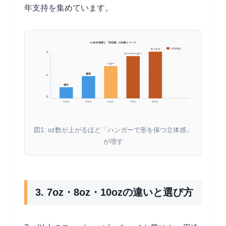
年支持を集めています。
oz別 生地厚と「存在感」の比較イメージ
本格物販
マックス
高
スーパーヘビー
ヘビー
標準
中
薄手
低
4.4oz
5.6oz
6.1oz
7.5oz
8.0oz
図1: oz数が上がるほど「ハンガーで形を保つ立体感」
が増す
3. 7oz・8oz・10ozの違いと選び方