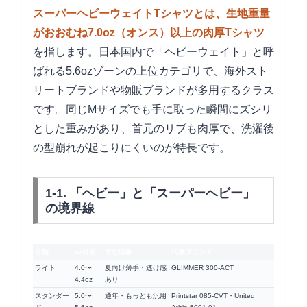
スーパーヘビーウェイトTシャツとは、生地重量
がおおむね7.0oz（オンス）以上の肉厚Tシャツ
を指します。日本国内で「ヘビーウェイト」と呼
ばれる5.6ozゾーンの上位カテゴリで、海外スト
リートブランドや物販ブランドが多用するクラス
です。同じMサイズでも手に取った瞬間にズシリ
とした重みがあり、首元のリブも肉厚で、洗濯後
の型崩れが起こりにくいのが特長です。
1-1. 「ヘビー」と「スーパーヘビー」
の境界線
分類
oz目安
主な印象
代表ブランド
ライト
4.0〜
夏向け薄手・透け感
GLIMMER 300-ACT
4.4oz
あり
スタンダー
5.0〜
通年・もっとも汎用
Printstar 085-CVT・United