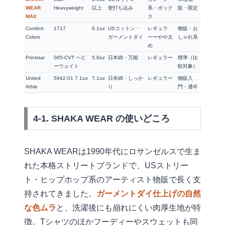
WEAR
Heavyweight
以上
密打ち込み
系・ボック
販・限定
MAX
ス
Comfort
1717
6.1oz
USコットン・
レギュラ
物販・お
Colors
ガーメントダイ
ー〜やや太
しゃれ系
め
Printstar
085-CVT ヘビ
5.6oz
日本綿・万能
レギュラー
標準（比
ーウェイト
較対象）
United
5942-01 7.1oz
7.1oz
日本綿・しっか
レギュラー
物販入
Athle
り
門・通年
4-1. SHAKA WEAR の使いどころ
SHAKA WEARは1990年代にロサンゼルスで生ま
れた本格ストリートブランドで、USストリー
ト・ヒップホップ系のアーティスト物販で長く支
持されてきました。
ガーメントダイ仕上げの自然
な色ムラ
と、洗濯後にも崩れにくい肉厚生地が特
徴。Tシャツのほかフーディーやスウェットも同