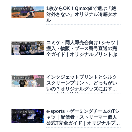
1枚からOK！Qmax値で選ぶ「絶
オリジナルグッズ
対外さない」オリジナル冷感タオ
ル
コミケ・同人即売会向けTシャツ｜
Tシャツ/長袖Tシャツ
搬入・物販・ブース番号直送の完
全ガイド｜オリジナルプリント.jp
インクジェットプリントとシルク
オリジナルグッズ
スクリーンプリント、どっちがい
いの？オリジナルグッズにおすす
めの方法を比較してみた【2025-
2026年版】
e-sports・ゲーミングチームのTシ
Tシャツ/長袖Tシャツ
ャツ｜配信者・ストリーマー個人
公式T完全ガイド｜オリジナルプリ
ント.jp