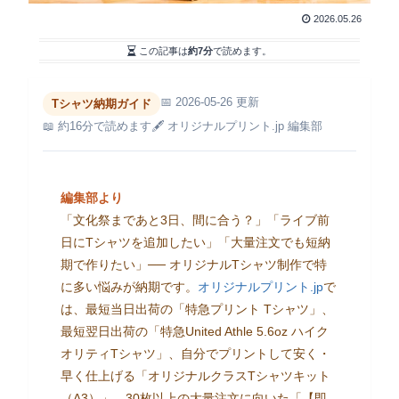
2026.05.26
この記事は
約7分
で読めます。
📅 2026-05-26 更新
Tシャツ納期ガイド
📖 約16分で読めます
🖋 オリジナルプリント.jp 編集部
編集部より
「文化祭まであと3日、間に合う？」「ライブ前
日にTシャツを追加したい」「大量注文でも短納
期で作りたい」── オリジナルTシャツ制作で特
に多い悩みが納期です。
オリジナルプリント.jp
で
は、最短当日出荷の「特急プリント Tシャツ」、
最短翌日出荷の「特急United Athle 5.6oz ハイク
オリティTシャツ」、自分でプリントして安く・
早く仕上げる「オリジナルクラスTシャツキット
（A3）」、30枚以上の大量注文に向いた「【即