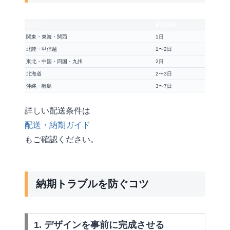
エリア
配送日数
関東・東海・関西
1日
北陸・甲信越
1〜2日
東北・中国・四国・九州
2日
北海道
2〜3日
沖縄・離島
3〜7日
詳しい配送条件は
配送・納期ガイド
もご確認ください。
納期トラブルを防ぐコツ
1. デザインを事前に完成させる