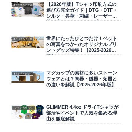
【2026年版】Tシャツ印刷方式の
オリジナルグッズ
選び方完全ガイド｜DTG・DTF・
シルク・昇華・刺繍・レーザー・
箔の違い｜オリジナルプリント.jp
世界にたったひとつだけ！ペット
オリジナルグッズ
の写真をつかったオリジナルプリ
ントグッズ特集！【2025-2026年
版】
マグカップの素材に多いストーン
オリジナルグッズ
ウェアとは？陶器・磁器・炻器と
の違いを解説【2025-2026年版】
GLIMMER 4.4oz ドライTシャツが
Tシャツ/長袖Tシャツ
部活やイベントで人気を集める理
由を徹底解説