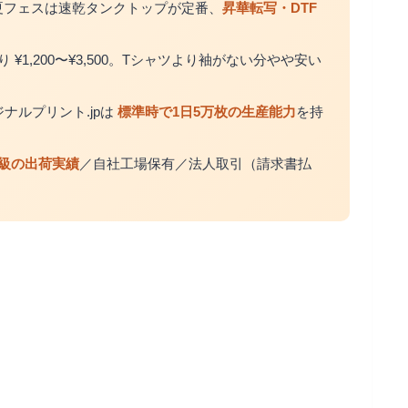
夏フェスは速乾タンクトップが定番、
昇華転写・DTF
¥1,200〜¥3,500。Tシャツより袖がない分やや安い
ナルプリント.jpは
標準時で1日5万枚の生産能力
を持
級の出荷実績
／自社工場保有／法人取引（請求書払