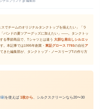
リジナルプリント.jp 編集部
ェスでチームのオリジナルタンクトップを揃えたい」「ラ
「バンドの夏ツアーグッズに加えたい」――。タンクトッ
する季節商品で、Tシャツとは違う
大胆な肩出しシルエッ
す。本記事では1995年創業・
東証グロース 7793
の自社
ア
てきた編集部が、タンクトップ・ノースリーブTの作り方
印刷
を使えば
1枚から
、シルクスクリーンなら20〜30