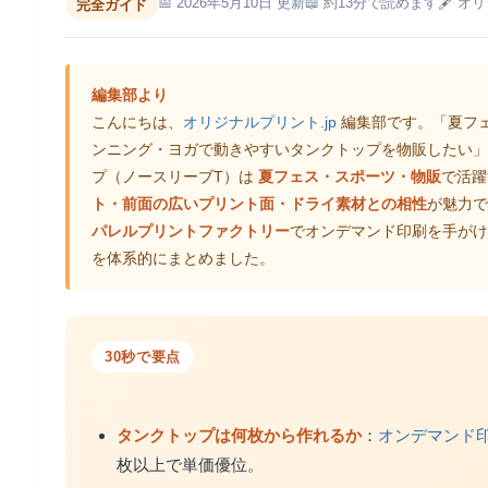
📅 2026年5月10日 更新
📖 約13分で読めます
🖋 オ
完全ガイド
編集部より
こんにちは、
オリジナルプリント.jp
編集部です。「夏フ
ンニング・ヨガで動きやすいタンクトップを物販したい」
プ（ノースリーブT）は
夏フェス・スポーツ・物販
で活躍
ト・前面の広いプリント面・ドライ素材との相性
が魅力で
パレルプリントファクトリー
でオンデマンド印刷を手がけ
を体系的にまとめました。
30秒で要点
タンクトップは何枚から作れるか
：
オンデマンド
枚以上で単価優位。