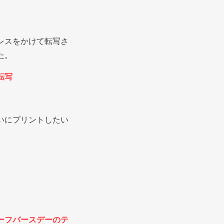
レスをかけて転写さ
た。
転写
いにプリントしたい
ーフバースデーのテ