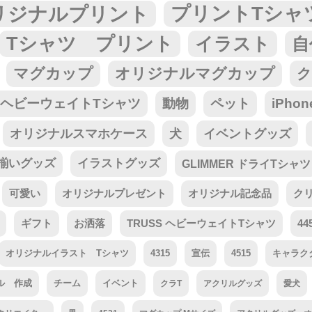
リジナルプリント
プリントTシャ
Tシャツ プリント
イラスト
自
マグカップ
オリジナルマグカップ
ク
tar ヘビーウェイトTシャツ
動物
ペット
iPho
オリジナルスマホケース
犬
イベントグッズ
揃いグッズ
イラストグッズ
GLIMMER ドライTシャツ
可愛い
オリジナルプレゼント
オリジナル記念品
ク
ギフト
お洒落
TRUSS ヘビーウェイトTシャツ
44
オリジナルイラスト Tシャツ
4315
宣伝
4515
キャラク
ル 作成
チーム
イベント
クラT
アクリルグッズ
愛犬