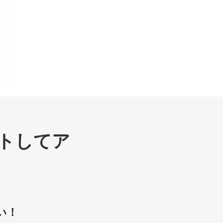
トしてア
い！