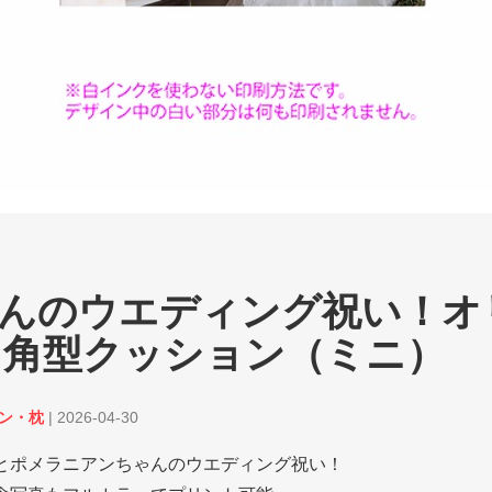
んのウエディング祝い！オ
 角型クッション（ミニ）
ョン・枕
|
2026-04-30
とポメラニアンちゃんのウエディング祝い！