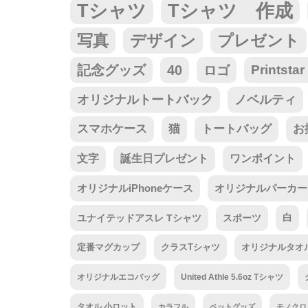
Tシャツ
Tシャツ 作成
写真
デザイン
プレゼント
記念グッズ
40
ロゴ
Prints
オリジナルトートバック
ノベルティ
スマホケース
猫
トートバッグ
お
文字
誕生日プレゼント
ワンポイント
オリジナルiPhoneケース
オリジナルパーカー
ユナイテッドアスレ Tシャツ
スポーツ
白
定番マグカップ
クラスTシャツ
オリジナルタオ
オリジナルエコバッグ
United Athle 5.6oz Tシャツ
タオル 小ロット
カラフル
ペットグッズ
モノクロ