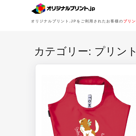
オリジナルプリント.JPをご利用されたお客様の
プリン
カテゴリー:
プリント