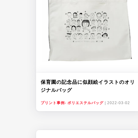
保育園の記念品に似顔絵イラストのオリ
ジナルバッグ
プリント事例- ポリエステルバッグ
|
2022-03-02