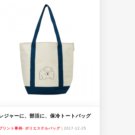
レジャーに、部活に、保冷トートバッグ
プリント事例- ポリエステルバッグ
|
2017-12-25