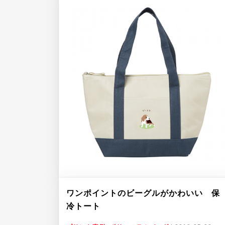
ワンポイントのビーグルがかわいい 保
冷トート