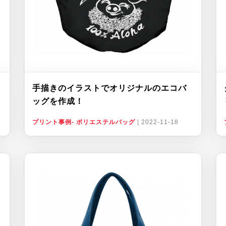
手描きのイラストでオリジナルのエコバ
ッグを作成！
プリント事例- ポリエステルバッグ
|
2022-11-18