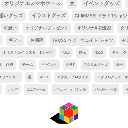
オリジナルスマホケース
犬
イベントグッズ
揃いグッズ
イラストグッズ
GLIMMER ドライTシャツ
可愛い
オリジナルプレゼント
オリジナル記念品
ク
ギフト
お洒落
TRUSS ヘビーウェイトTシャツ
44
オリジナルイラスト Tシャツ
4315
宣伝
4515
キャラク
ル 作成
チーム
イベント
クラT
アクリルグッズ
愛犬
クリエイター
黒
4521
マグカップ Mサイズ
アクリルグッズ オ
ポップ
ユニフォーム
パーカー オリジナル
パーカー 作成