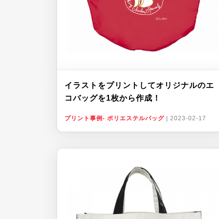
イラストをプリントしてオリジナルのエ
コバッグを1枚から作成！
プリント事例- ポリエステルバッグ
|
2023-02-17