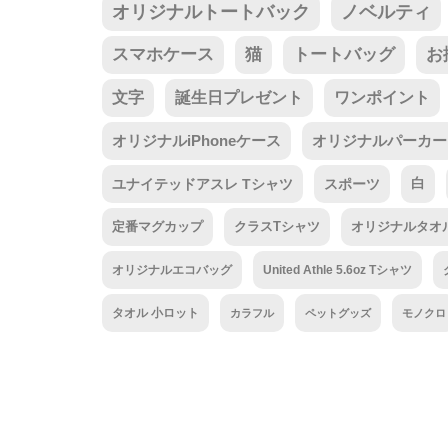
オリジナルトートバック
ノベルティ
スマホケース
猫
トートバッグ
お
文字
誕生日プレゼント
ワンポイント
オリジナルiPhoneケース
オリジナルパーカー
ユナイテッドアスレ Tシャツ
スポーツ
白
定番マグカップ
クラスTシャツ
オリジナルタオ
オリジナルエコバッグ
United Athle 5.6oz Tシャツ
タオル 小ロット
カラフル
ペットグッズ
モノクロ