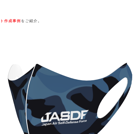
ト作成事例
をご紹介。