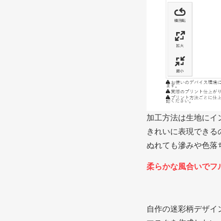
加工方法は生地にイ
きれいに表現できる
ぬれても滲みや色落
柔らかな風合いでフ
自作の迷彩柄デザイ