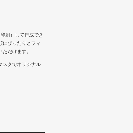
（印刷）して作成でき
顔にぴったりとフィ
いただけます。
マスクでオリジナル