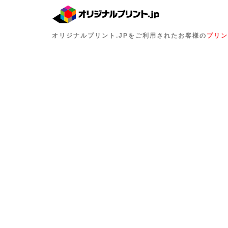
オリジナルプリント.JPをご利用されたお客様の
プリン