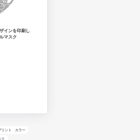
ザインを印刷し
ルマスク
プリント カラー
スク