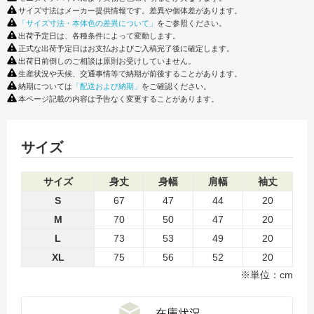
サイズ寸法はメーカー提供情報です。差異や個体差があります。
「サイズ寸法・本体色の差異について」
をご参照ください。
出荷予定日は、各種条件によって変動します。
正式な出荷予定日はお支払およびご入稿完了後に確定します。
出荷日前倒しのご相談は原則お受けしていません。
生産状況や天候、交通事情等で納期が前後することがあります。
納期については
「配送および納期」
をご確認ください。
本ページ記載の内容は予告なく変更することがあります。
サイズ
サイズ
身丈
身幅
肩幅
袖丈
S
67
47
44
20
M
70
50
47
20
L
73
53
49
20
XL
75
56
52
20
※単位：cm