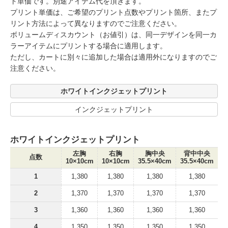
ト単価です。別途アイテム代を頂きます。
プリント単価は、ご希望のプリント点数やプリント箇所、またプ
リント方法によって異なりますのでご注意ください。
ボリュームディスカウント（お値引）は、同一デザインを同一カ
ラーアイテムにプリントする場合に適用します。
ただし、カートに別々に追加した場合は適用外になりますのでご
注意ください。
ホワイトインクジェットプリント
インクジェットプリント
ホワイトインクジェットプリント
左胸
右胸
胸中央
背中中央
点数
10×10cm
10×10cm
35.5×40cm
35.5×40cm
1
1,380
1,380
1,380
1,380
2
1,370
1,370
1,370
1,370
3
1,360
1,360
1,360
1,360
4
1,350
1,350
1,350
1,350