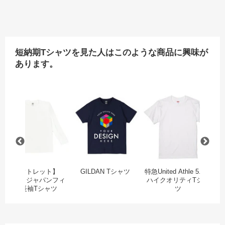
短納期Tシャツを見た人はこのような商品に興味が
あります。
ープンエンドマックスウェイト ポケットTシャツ
Printstar スーパーライトTシャツ
【アウトレット】GILDAN ジャパンフィット長袖
GILDAN Tシャツ
特急
【アウトレット】
GILDAN Tシャツ
特急United Athle 5.6oz
GILDAN ジャパンフィ
ハイクオリティTシャ
P
ット長袖Tシャツ
ツ