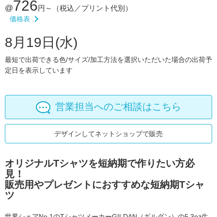
726
@
円～
（税込／プリント代別）
価格表
8月19日(水)
最短で出荷できる色/サイズ/加工方法を選択いただいた場合の出荷予
定日を表示しています
営業担当へのご相談はこちら
デザインしてネットショップで販売
オリジナルTシャツを短納期で作りたい方必
見！
販売用やプレゼントにおすすめな短納期Tシャ
ツ
世界シェアNo.1のTシャツメーカーGILDAN（ギルダン）の5.3oz生