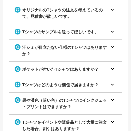
オリジナルのTシャツの注文を考えているの
で、見積書が欲しいです。
おもしろメッセージをプリント
チームの名前をプリントしてオ
したチームTシャツ
リジナルのチームTシャツを作
成！
カラフルなデザインが映えるオ
Tシャツのサンプルを送ってほしいです。
リジナルのクラスTシャツ！
汗シミが目立たない仕様のTシャツはあります
か？
ポケットが付いたTシャツはありますか？
ドライTシャツで作成したラン
Tシャツはどのような梱包で届きますか？
ニングチームのオリジナルTシ
サッカーのチームTシャツをオ
ャツ
リジナルで作成！
背中のロゴデザインがおしゃれ
なオリジナルのクラスTシャツ
黒や濃色（暗い色）のTシャツにインクジェッ
トプリントはできますか？
Tシャツをイベントや販促品として大量に注文
した場合、割引はありますか？