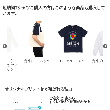
短納期Tシャツご購入の方はこのような商品も購入して
います。
ャップタンブラー 250ml
【アウトレット】GILDAN ジャパンフィット長袖Tシャツ
定番トートバッグ
GILDAN T
トレット】
定番トートバッグ
GILDAN Tシャツ
定番プルオ
 ジャパンフィ
カ
袖Tシャツ
オリジナルプリント.jpが選ばれる理由
ご注文は1点から
すぐに価格と納期がわかる