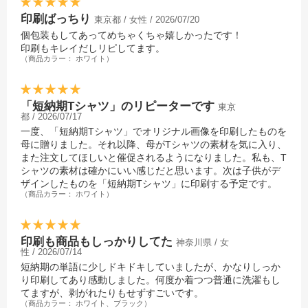
人に、ぜひおすすめです！
に、ぜひオススメです！
ン！
ヘビロテしても安心！GILDAN
印刷ばっちり
チームオーダーに最適！
東京都 / 女性 / 2026/07/20
クラスTシャツ・チームTシャ
ジャパンフィットTシャツを見
GILDAN ジャパンフィットTシ
ツにオススメのTシャツが勢ぞ
個包装もしてあってめちゃくちゃ嬉しかったです！
てみる
ャツを見てみる
ろい！
印刷もキレイだしリピしてます。
関連記事
（商品カラー： ホワイト）
★チームや仲間、クラスでお揃
★チームや仲間、クラスでお揃
いのオリジナルTシャツを作ろ
いのオリジナルTシャツを作ろ
う！★
う！★
早くて安いオリジナルプリン
早くて安いオリジナルプリン
「短納期Tシャツ」のリピーターです
東京
ト.jpで思い出に残るオリジナル
ト.jpで思い出に残るオリジナル
都 / 2026/07/17
のクラスTシャツ・チームTシ
のクラスTシャツ・チームTシ
一度、「短納期Tシャツ」でオリジナル画像を印刷したものを
ャツを作りませんか？
ャツを作りませんか？
母に贈りました。それ以降、母がTシャツの素材を気に入り、
クラスTシャツ・チームTシャ
クラスTシャツ・チームTシャ
また注文してほしいと催促されるようになりました。私も、T
ツにオススメのTシャツが勢ぞ
ツにオススメのTシャツが勢ぞ
ろい！
ろい！
シャツの素材は確かにいい感じだと思います。次は子供がデ
関連記事
関連記事
ザインしたものを「短納期Tシャツ」に印刷する予定です。
（商品カラー： ホワイト）
カラフルな拭きだしデザインが
インスタ映えするオリジナルク
ラT
印刷も商品もしっかりしてた
神奈川県 / 女
性 / 2026/07/14
短納期の単語に少しドキドキしていましたが、かなりしっか
り印刷してあり感動しました。何度か着つつ普通に洗濯もし
てますが、剥がれたりもせずすごいです。
（商品カラー： ホワイト、ブラック）