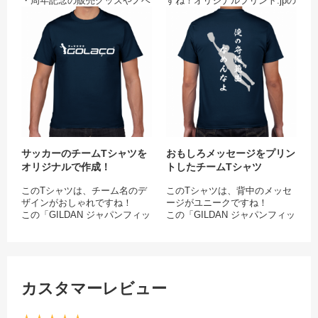
・周年記念の販売グッズやノベ
すね！オリジナルプリント.jpの
ルティに
デザインテンプレートをアレン
サッカーのチームTシャツをオリジ
おも
ジしてお作りいただきました。
この「GILDAN ジャパンフィッ
トTシャツ」は、オリジナルプ
リント.jp独自のプリントシステ
ムを導入し、従来品よりも圧倒
的にコストパフォーマンスに優
れたTシャツを実現しました。
商品品質・プリントクオリティ
を一切落とさず、いままでより
も格段にお手頃な価格で提供致
します！
サッカーのチームTシャツを
おもしろメッセージをプリン
イラストデザインをプリントし
オリジナルで作成！
トしたチームTシャツ
てオリジナルのクラスTシャツ
を作成したい人、インスタ映え
このTシャツは、チーム名のデ
このTシャツは、背中のメッセ
するクラTを作りたい人に、ぜ
ザインがおしゃれですね！
ージがユニークですね！
ひおすすめです！
この「GILDAN ジャパンフィッ
この「GILDAN ジャパンフィッ
クラスTシャツなどチームオー
トTシャツ」は、少し厚めの
トTシャツ」は、オリジナルプ
ダーに最適！GILDAN ジャパン
5.3oz生地でヘビロテしても安
リント.jp独自のプリントシステ
フィットTシャツを見てみる
心。クラスTシャツやチームT
ムを導入し、従来品よりも圧倒
シャツにもぴったり。
的にコストパフォーマンスに優
★チームや仲間、クラスでお揃
サッカークラブのチームTシャ
れたTシャツを実現しました。
いのオリジナルTシャツを作ろ
カスタマーレビュー
ツをオリジナルで作成したい
オリジナルのチームTシャツを
う！★
人、サッカーTシャツ風デザイ
作りたい人、着やすいTシャツ
目的別デザインテンプレートで
ンのクラスTシャツを作りたい
でクラスTシャツを作りたい人
クラスTシャツを簡単デザイ