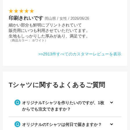
チームのロゴをプリントしてオ
デザインテンプレートを使って
リジナルのチームTシャツを作
野球チームのオリジナルTシャ
印刷きれいです
岡山県 / 女性 / 2026/06/26
成！
ツを作成！
細かい部分も鮮明にプリントされていて
レモンのイラストデザインが映
販売用にいつも利用させていただいてます。
えるオリジナルのクラスTシャ
生地もしっかりした厚みがあり、満足です。
ツ
（商品カラー： ホワイト）
>>2913件すべてのカスタマーレビューを表示
デザインテンプレートを使って
チームのロゴをプリントしてオ
Tシャツに関するよくあるご質問
野球チームのオリジナルTシャ
リジナルのチームTシャツを作
ツを作成！
成！
メッセージデザインがおしゃれ
なオリジナルのクラスTシャツ
オリジナルTシャツを作りたいのですが、1枚
からでも注文できますか？
オリジナルのTシャツは何日で届きますか？