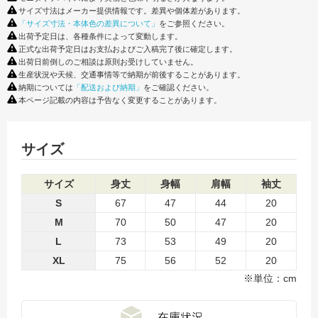
サイズ寸法はメーカー提供情報です。差異や個体差があります。
「サイズ寸法・本体色の差異について」
をご参照ください。
出荷予定日は、各種条件によって変動します。
正式な出荷予定日はお支払およびご入稿完了後に確定します。
出荷日前倒しのご相談は原則お受けしていません。
生産状況や天候、交通事情等で納期が前後することがあります。
納期については
「配送および納期」
をご確認ください。
本ページ記載の内容は予告なく変更することがあります。
サイズ
サイズ
身丈
身幅
肩幅
袖丈
S
67
47
44
20
M
70
50
47
20
L
73
53
49
20
XL
75
56
52
20
※単位：cm