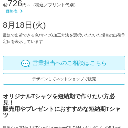
726
@
円～
（税込／プリント代別）
価格表
8月18日(火)
最短で出荷できる色/サイズ/加工方法を選択いただいた場合の出荷予
定日を表示しています
営業担当へのご相談はこちら
デザインしてネットショップで販売
オリジナルTシャツを短納期で作りたい方必
見！
販売用やプレゼントにおすすめな短納期Tシャ
ツ
世界シェアNo.1のTシャツメーカーGILDAN（ギルダン）の5.3oz生