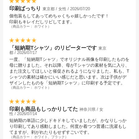
人に、ぜひおすすめです！
に、ぜひオススメです！
ン！
ヘビロテしても安心！GILDAN
印刷ばっちり
チームオーダーに最適！
東京都 / 女性 / 2026/07/20
クラスTシャツ・チームTシャ
ジャパンフィットTシャツを見
GILDAN ジャパンフィットTシ
ツにオススメのTシャツが勢ぞ
個包装もしてあってめちゃくちゃ嬉しかったです！
てみる
ャツを見てみる
ろい！
印刷もキレイだしリピしてます。
関連記事
（商品カラー： ホワイト）
★チームや仲間、クラスでお揃
★チームや仲間、クラスでお揃
いのオリジナルTシャツを作ろ
いのオリジナルTシャツを作ろ
う！★
う！★
早くて安いオリジナルプリン
早くて安いオリジナルプリン
「短納期Tシャツ」のリピーターです
東京
ト.jpで思い出に残るオリジナル
ト.jpで思い出に残るオリジナル
都 / 2026/07/17
のクラスTシャツ・チームTシ
のクラスTシャツ・チームTシ
一度、「短納期Tシャツ」でオリジナル画像を印刷したものを
ャツを作りませんか？
ャツを作りませんか？
母に贈りました。それ以降、母がTシャツの素材を気に入り、
クラスTシャツ・チームTシャ
クラスTシャツ・チームTシャ
また注文してほしいと催促されるようになりました。私も、T
ツにオススメのTシャツが勢ぞ
ツにオススメのTシャツが勢ぞ
ろい！
ろい！
シャツの素材は確かにいい感じだと思います。次は子供がデ
関連記事
関連記事
ザインしたものを「短納期Tシャツ」に印刷する予定です。
（商品カラー： ホワイト）
カラフルな拭きだしデザインが
インスタ映えするオリジナルク
ラT
印刷も商品もしっかりしてた
神奈川県 / 女
性 / 2026/07/14
短納期の単語に少しドキドキしていましたが、かなりしっか
り印刷してあり感動しました。何度か着つつ普通に洗濯もし
てますが、剥がれたりもせずすごいです。
（商品カラー： ホワイト、ブラック）