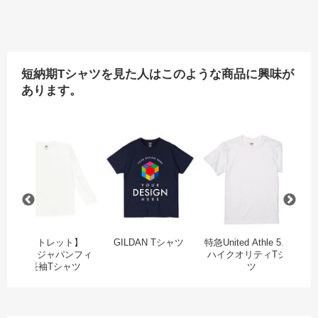
短納期Tシャツを見た人はこのような商品に興味が
あります。
ープンエンドマックスウェイト ポケットTシャツ
Printstar スーパーライトTシャツ
【アウトレット】GILDAN ジャパンフィット長袖
GILDAN Tシャツ
特急
【アウトレット】
GILDAN Tシャツ
特急United Athle 5.6oz
GILDAN ジャパンフィ
ハイクオリティTシャ
P
ット長袖Tシャツ
ツ