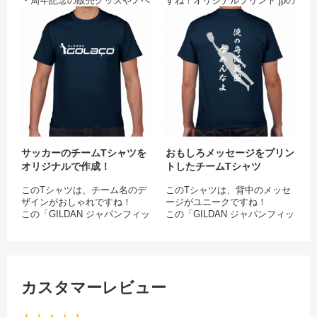
・周年記念の販売グッズやノベ
すね！オリジナルプリント.jpの
ルティに
デザインテンプレートをアレン
サッカーのチームTシャツをオリジ
おも
ジしてお作りいただきました。
この「GILDAN ジャパンフィッ
トTシャツ」は、オリジナルプ
リント.jp独自のプリントシステ
ムを導入し、従来品よりも圧倒
的にコストパフォーマンスに優
れたTシャツを実現しました。
商品品質・プリントクオリティ
を一切落とさず、いままでより
も格段にお手頃な価格で提供致
します！
サッカーのチームTシャツを
おもしろメッセージをプリン
イラストデザインをプリントし
オリジナルで作成！
トしたチームTシャツ
てオリジナルのクラスTシャツ
を作成したい人、インスタ映え
このTシャツは、チーム名のデ
このTシャツは、背中のメッセ
するクラTを作りたい人に、ぜ
ザインがおしゃれですね！
ージがユニークですね！
ひおすすめです！
この「GILDAN ジャパンフィッ
この「GILDAN ジャパンフィッ
クラスTシャツなどチームオー
トTシャツ」は、少し厚めの
トTシャツ」は、オリジナルプ
ダーに最適！GILDAN ジャパン
5.3oz生地でヘビロテしても安
リント.jp独自のプリントシステ
フィットTシャツを見てみる
心。クラスTシャツやチームT
ムを導入し、従来品よりも圧倒
シャツにもぴったり。
的にコストパフォーマンスに優
★チームや仲間、クラスでお揃
サッカークラブのチームTシャ
れたTシャツを実現しました。
いのオリジナルTシャツを作ろ
カスタマーレビュー
ツをオリジナルで作成したい
オリジナルのチームTシャツを
う！★
人、サッカーTシャツ風デザイ
作りたい人、着やすいTシャツ
目的別デザインテンプレートで
ンのクラスTシャツを作りたい
でクラスTシャツを作りたい人
クラスTシャツを簡単デザイ