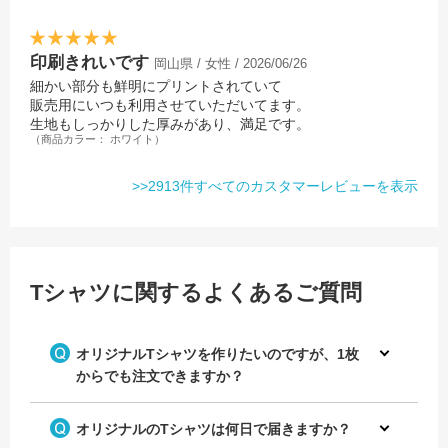
チームのロゴをプリントしてオ
デザインテンプレートを使って
リジナルのチームTシャツを作
野球チームのオリジナルTシャ
印刷きれいです
岡山県 / 女性 / 2026/06/26
成！
ツを作成！
細かい部分も鮮明にプリントされていて
レモンのイラストデザインが映
販売用にいつも利用させていただいてます。
えるオリジナルのクラスTシャ
生地もしっかりした厚みがあり、満足です。
ツ
（商品カラー： ホワイト）
>>2913件すべてのカスタマーレビューを表示
デザインテンプレートを使って
チームのロゴをプリントしてオ
Tシャツに関するよくあるご質問
野球チームのオリジナルTシャ
リジナルのチームTシャツを作
ツを作成！
成！
メッセージデザインがおしゃれ
なオリジナルのクラスTシャツ
オリジナルTシャツを作りたいのですが、1枚
からでも注文できますか？
オリジナルのTシャツは何日で届きますか？