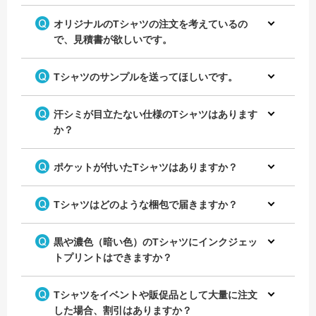
オリジナルのTシャツの注文を考えているの
で、見積書が欲しいです。
おもしろメッセージをプリント
チームの名前をプリントしてオ
したチームTシャツ
リジナルのチームTシャツを作
成！
カラフルなデザインが映えるオ
Tシャツのサンプルを送ってほしいです。
リジナルのクラスTシャツ！
汗シミが目立たない仕様のTシャツはあります
か？
ポケットが付いたTシャツはありますか？
ドライTシャツで作成したラン
Tシャツはどのような梱包で届きますか？
ニングチームのオリジナルTシ
サッカーのチームTシャツをオ
ャツ
リジナルで作成！
背中のロゴデザインがおしゃれ
なオリジナルのクラスTシャツ
黒や濃色（暗い色）のTシャツにインクジェッ
トプリントはできますか？
Tシャツをイベントや販促品として大量に注文
した場合、割引はありますか？