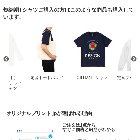
短納期Tシャツご購入の方はこのような商品も購入して
います。
ャップタンブラー 250ml
【アウトレット】GILDAN ジャパンフィット長袖Tシャツ
定番トートバッグ
GILDAN T
トレット】
定番トートバッグ
GILDAN Tシャツ
定番プルオ
 ジャパンフィ
カ
袖Tシャツ
オリジナルプリント.jpが選ばれる理由
ご注文は1点から
すぐに価格と納期がわかる