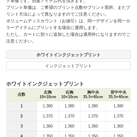
ト単価です。別途アイテム代を頂きます。
プリント単価は、ご希望のプリント点数やプリント箇所、またプ
リント方法によって異なりますのでご注意ください。
ボリュームディスカウント（お値引）は、同一デザインを同一カ
ラーアイテムにプリントする場合に適用します。
ただし、カートに別々に追加した場合は適用外になりますのでご
注意ください。
ホワイトインクジェットプリント
インクジェットプリント
ホワイトインクジェットプリント
左胸
右胸
胸中央
背中中央
点数
10×10cm
10×10cm
35.5×40cm
35.5×40cm
1
1,380
1,380
1,380
1,380
2
1,370
1,370
1,370
1,370
3
1,360
1,360
1,360
1,360
4
1,350
1,350
1,350
1,350