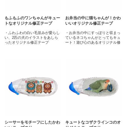
もふもふのワンちゃんがキュー
お弁当の中に猫ちゃんが！かわ
トなオリジナル修正テープ
いいオリジナル修正テープ
・ふわふわの白い毛並みが愛らし
・お弁当の中にすっぽりと収まっ
い、2匹の犬のイラストをあしら
ているネコちゃんがとってもキュ
ったオリジナル修正テープ
ート！遊び心のあるオリジナル修
・透明なアイテムに白い縁取りの
正テープ
あるイラストを配置することで、
・可愛らしい肉球マークがついた
キャラクターが際立ち洗練された
卵焼きなど細部にもこだわりがあ
デザインに
る美しいイラストが目を引きます
・オリジナルの修正テープとして
・オリジナルの修正テープとして
はもちろん、プレゼントや記念品
はもちろん、プレゼントや記念品
としてなど様々なシーンで大活躍
としてなど様々なシーンで大活躍
シーサーをモチーフにしたかわ
キュートなコザクラインコのオ