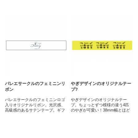
プのり
使うことが出来ますね＾＾
・ただ可愛いだけでなく、少し不
クリアテープを作るならテープ
満そう？な独特の表情は一度見た
15mm幅×15m
ら忘れられない愛らしさです
・オリジナルのテープのりとして
はもちろん、プレゼントや記念品
としてなど様々なシーンで大活躍
バレエサークルのフェミニンリ
やぎデザインのオリジナルテー
ボン
プ?
バレエサークルのフェミニンロゴ
やぎデザインのオリジナルテー
入りオリジナルリボン。光沢感、
プ。ちょっとずつ模様の違う4匹
高級感のあるサテンテープ。ギフ
のやぎが可愛い！38mm幅とほど
トラッピングとして、インテリア
よい太さなので、梱包やギフト包
として、お洒落に使うことが出来
装のワンポイントとして使うのも
ます♪
おすすめです（＾＾）
オリジナルでリボン作るならオリ
オリジナルでテープ作るならオリ
ジナルプリント
ジナルプリント