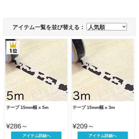
る友人へプレゼントしまし
た。
美容室でヘアケア製品など
を購入した方へ、商品の袋
をとめる際に、また、ちょ
アイテム一覧を並び替える：
っとしたメッセージなどに
も使える！と喜んで貰えて
います！
次回は自分用にも購入した
いです笑
テープ 15mm幅 x 5m
テープ 15mm幅 x 3m
¥286～
¥209～
アイテム詳細へ
アイテム詳細へ