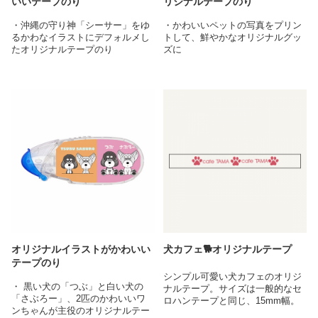
いいテープのり
リジナルテープのり
・沖縄の守り神「シーサー」をゆ
・かわいいペットの写真をプリン
るかわなイラストにデフォルメし
トして、鮮やかなオリジナルグッ
たオリジナルテープのり
ズに
・シーサーとハイビスカスとい
・日常的に使う文房具にお気に入
う、沖縄を代表するモチーフが華
りの写真を印刷する事で、使うた
やか！旅行のお土産にもぴったり
びに心が和む特別なアイテムに
なデザインに
・オリジナルのテープのりとして
・オリジナルのテープのりとして
はもちろん、プレゼントや記念品
はもちろん、プレゼントや記念品
としてなど様々なシーンで大活躍
としてなど様々なシーンで大活躍
オリジナルイラストがかわいい
犬カフェ🐕オリジナルテープ
テープのり
シンプル可愛い犬カフェのオリジ
・ 黒い犬の「つぶ」と白い犬の
ナルテープ。サイズは一般的なセ
「さぶろー」、2匹のかわいいワ
ロハンテープと同じ、15mm幅。
ンちゃんが主役のオリジナルテー
クリアなのでいろいろなシーンで