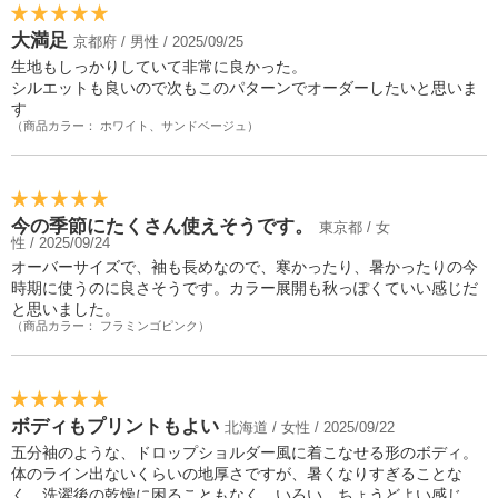
大満足
京都府 / 男性 / 2025/09/25
生地もしっかりしていて非常に良かった。
シルエットも良いので次もこのパターンでオーダーしたいと思いま
す
（商品カラー： ホワイト、サンドベージュ）
今の季節にたくさん使えそうです。
東京都 / 女
性 / 2025/09/24
オーバーサイズで、袖も長めなので、寒かったり、暑かったりの今
時期に使うのに良さそうです。カラー展開も秋っぽくていい感じだ
と思いました。
（商品カラー： フラミンゴピンク）
ボディもプリントもよい
北海道 / 女性 / 2025/09/22
五分袖のような、ドロップショルダー風に着こなせる形のボディ。
体のライン出ないくらいの地厚さですが、暑くなりすぎることな
く、洗濯後の乾燥に困ることもなく、いろい、ちょうどよい感じ。