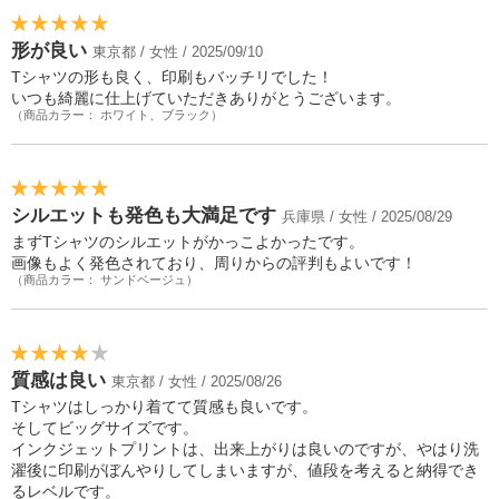
形が良い
東京都 / 女性 / 2025/09/10
Tシャツの形も良く、印刷もバッチリでした！
いつも綺麗に仕上げていただきありがとうございます。
（商品カラー： ホワイト、ブラック）
シルエットも発色も大満足です
兵庫県 / 女性 / 2025/08/29
まずTシャツのシルエットがかっこよかったです。
画像もよく発色されており、周りからの評判もよいです！
（商品カラー： サンドベージュ）
質感は良い
東京都 / 女性 / 2025/08/26
Tシャツはしっかり着てて質感も良いです。
そしてビッグサイズです。
インクジェットプリントは、出来上がりは良いのですが、やはり洗
濯後に印刷がぼんやりしてしまいますが、値段を考えると納得でき
るレベルです。