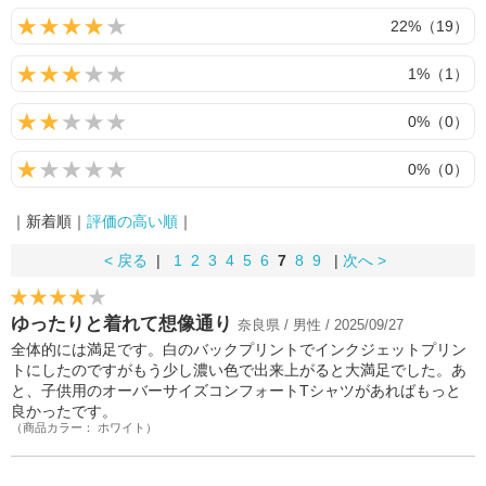
22%（19）
1%（1）
0%（0）
0%（0）
｜新着順｜
評価の高い順
｜
< 戻る
|
1
2
3
4
5
6
7
8
9
|
次へ >
ゆったりと着れて想像通り
奈良県 / 男性 / 2025/09/27
全体的には満足です。白のバックプリントでインクジェットプリン
トにしたのですがもう少し濃い色で出来上がると大満足でした。あ
と、子供用のオーバーサイズコンフォートTシャツがあればもっと
良かったです。
（商品カラー： ホワイト）