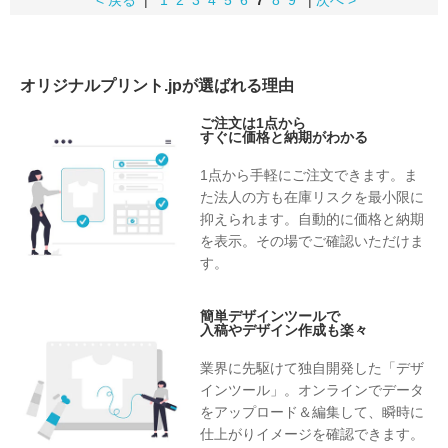
< 戻る
|
1
2
3
4
5
6
7
8
9
|
次へ >
オリジナルプリント.jpが選ばれる理由
ご注文は1点から
すぐに価格と納期がわかる
1点から手軽にご注文できます。ま
た法人の方も在庫リスクを最小限に
抑えられます。自動的に価格と納期
を表示。その場でご確認いただけま
す。
簡単デザインツールで
入稿やデザイン作成も楽々
業界に先駆けて独自開発した「デザ
インツール」。オンラインでデータ
をアップロード＆編集して、瞬時に
仕上がりイメージを確認できます。