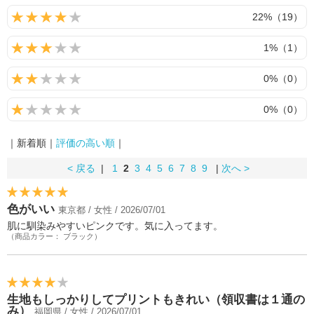
22%（19）
1%（1）
0%（0）
0%（0）
｜新着順｜
評価の高い順
｜
< 戻る
|
1
2
3
4
5
6
7
8
9
|
次へ >
色がいい
東京都 / 女性 / 2026/07/01
肌に馴染みやすいピンクです。気に入ってます。
（商品カラー： ブラック）
生地もしっかりしてプリントもきれい（領収書は１通の
み）
福岡県 / 女性 / 2026/07/01