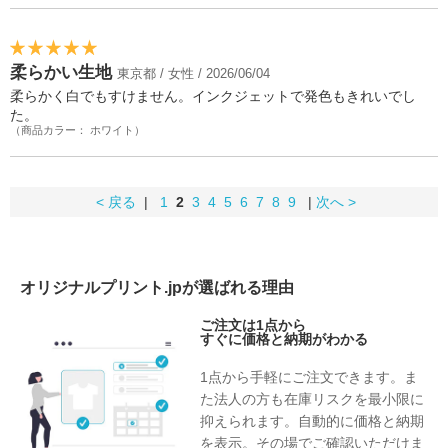
柔らかい生地
東京都 / 女性 / 2026/06/04
柔らかく白でもすけません。インクジェットで発色もきれいでし
た。
（商品カラー： ホワイト）
< 戻る
|
1
2
3
4
5
6
7
8
9
|
次へ >
オリジナルプリント.jpが選ばれる理由
ご注文は1点から
すぐに価格と納期がわかる
1点から手軽にご注文できます。ま
た法人の方も在庫リスクを最小限に
抑えられます。自動的に価格と納期
を表示。その場でご確認いただけま