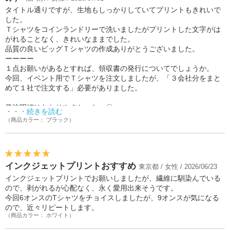
タイトル通りですが、生地もしっかりしていてプリントもきれいで
した。
Ｔシャツをコインランドリーで洗いましたがプリントした文字がは
がれることなく、きれいなままでした。
品質の良いビッグＴシャツの作成ありがとうございました。
ーーーー
１点お願いがあるとすれば、領収書の発行についてでしょうか。
今回、イベント用でＴシャツを注文しましたが、「３会社分をまと
めて１社で注文する」必要がありました。
発注明細はわかりやすかった→〇
・・・続きを読む
領収書、３社に分ける→ ✕
（商品カラー： ブラック）
＜会社発注の方の参考に＞
今回、オリジナルプリント.jpさんの領収書は１枚の発行しかできな
いとサイトに記されておりますので、了承したうえで注文しまし
インクジェットプリントおすすめ
た。
東京都 / 女性 / 2026/06/23
結果、１通の領収書を経理で処理する必要が出て消費税などの処理
インクジェットプリントでお願いしましたが、繊維に馴染んでいる
も含み、もろもろ丸一日ほど手間取りました。
ので、剥がれるが心配なく、永く愛用出来そうです。
こちらの商品に問題はまったくありませんが、結果、領収書を分け
今回6オンスのTシャツをチョイスしましたが、9オンスが気になる
て発行してくださる会社さんへ注文したほうが時短となりました。
ので、近々リピートします。
（商品カラー： ホワイト）