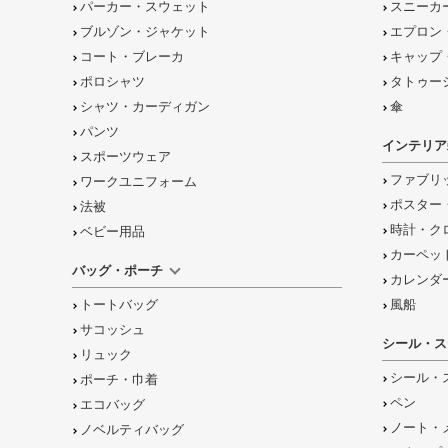
パーカー・スウェット
スニーカ
ブルゾン・ジャケット
エプロン
コート・ブレーカ
キャップ
ポロシャツ
タトゥー
シャツ・カーディガン
傘
パンツ
インテリア
スポーツウェア
ファブリ
ワークユニフォーム
ポスター
法被
時計・ク
ベビー用品
カーペッ
バッグ・ポーチ
カレンダ
トートバッグ
風船
サコッシュ
シール・ス
リュック
シール・
ポーチ・巾着
ペン
エコバッグ
ノート・
ノベルティバッグ