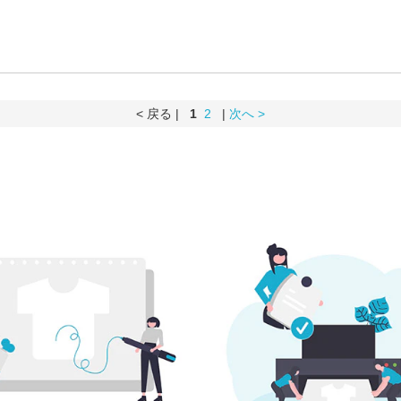
< 戻る |
1
2
|
次へ >