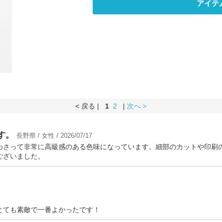
アイテ
< 戻る |
1
2
|
次へ >
す。
長野県 / 女性 / 2026/07/17
わさって非常に高級感のある色味になっています。細部のカットや印刷
ございました。
とても素敵で一番よかったです！