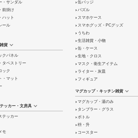
ー・サンダル
缶バッジ
・前掛け
パズル
・ハット
スマホケース
シール
スマホグッズ・PCグッズ
うちわ
生活雑貨・小物
雑貨
缶・ケース
ックパネル
生地・クロス
・タペストリー
マスク・衛生アイテム
ロック
ライター・灰皿
ト・マット
フィギュア
ー
マグカップ・キッチン雑貨
マグカップ・湯のみ
テッカー・文房具
タンブラー・グラス
ステッカー
ボトル
枡・升
メモ
コースター