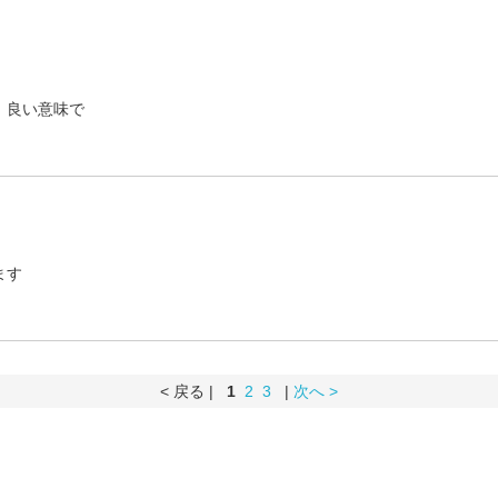
。良い意味で
ます
< 戻る |
1
2
3
|
次へ >