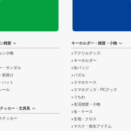
ン雑貨
キーホルダー・雑貨・小物
ョン小物
アクリルグッズ
キーホルダー
ー・サンダル
缶バッジ
・前掛け
パズル
・ハット
スマホケース
シール
スマホグッズ・PCグッズ
うちわ
生活雑貨・小物
テッカー・文房具
缶・ケース
ステッカー
生地・クロス
マスク・衛生アイテム