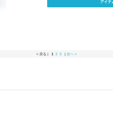
アイテ
< 戻る |
1
2
3
|
次へ >