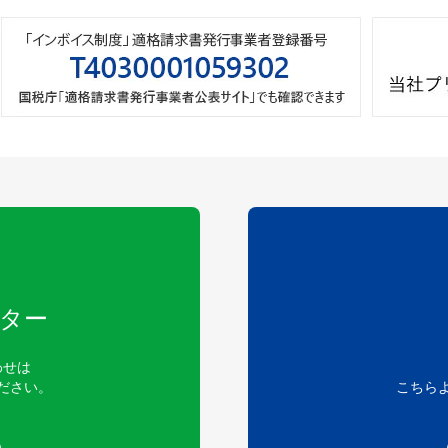
ター
わせは
ださい。
こちら
）