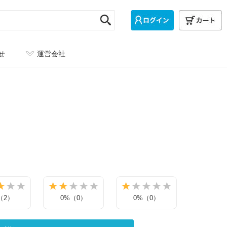
せ
運営会社
（2）
0%（0）
0%（0）