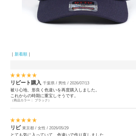
｜
新着順
｜
リピート購入
千葉県 / 男性 / 2026/07/13
被り心地、形良く色違いを再度購入しました。
これからの時期に重宝しそうです。
（商品カラー： ブラック）
リピ
東京都 / 女性 / 2026/05/29
とても気に入っていて、色違いで作り直しました