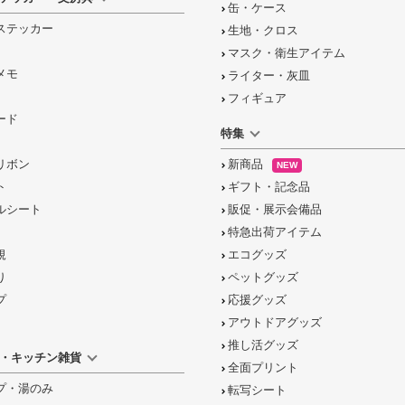
缶・ケース
ステッカー
生地・クロス
マスク・衛生アイテム
メモ
ライター・灰皿
フィギュア
ード
特集
リボン
新商品
NEW
ト
ギフト・記念品
ルシート
販促・展示会備品
特急出荷アイテム
規
エコグッズ
り
ペットグッズ
プ
応援グッズ
アウトドアグッズ
推し活グッズ
・キッチン雑貨
全面プリント
プ・湯のみ
転写シート