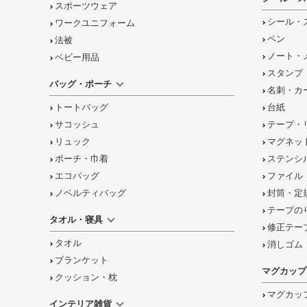
スポーツウェア
シール・
ワークユニフォーム
ペン
法被
ノート・
ベビー用品
スタンプ
バッグ・ポーチ
名刺・カ
トートバッグ
台紙
サコッシュ
テープ・
リュック
マグネッ
ポーチ・巾着
ステンシ
エコバッグ
ファイル
ノベルティバッグ
封筒・定
テープの
タオル・寝具
修正テー
タオル
消しゴム
ブランケット
マグカップ
クッション・枕
マグカッ
インテリア雑貨