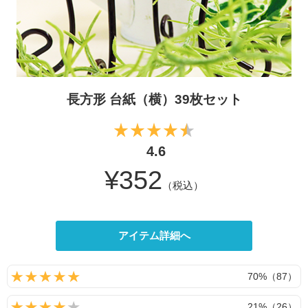
長方形 台紙（横）39枚セット
4.6
¥352
（税込）
アイテム詳細へ
70%（87）
21%（26）