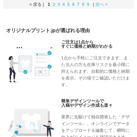
< 戻る |
1
2
3
4
5
6
7
8
9
|
次へ >
オリジナルプリント.jpが選ばれる理由
ご注文は1点から
すぐに価格と納期がわかる
1点から手軽にご注文できます。ま
た法人の方も在庫リスクを最小限に
抑えられます。自動的に価格と納期
を表示。その場でご確認いただけま
す。
簡単デザインツールで
入稿やデザイン作成も楽々
業界に先駆けて独自開発した「デザ
インツール」。オンラインでデータ
をアップロード＆編集して、瞬時に