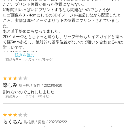
ただ、プリント位置が狙った位置にならない。
印刷範囲いっぱいにプリントするなら問題ないのでしょうが、
ロゴ画像を3～4cmにしての3Dイメージを確認しながら配置したと
ころ、実物は3Dイメージよりも下の位置にプリントされていまし
た。
あと若干斜めにもなってました。
2Dイメージともちょっと違うし、リップ部分もサイズガイドと違っ
て幅5mmあるし、絶対的な基準位置がないので狙いを合わせるのは
難しいです。
１回は失敗覚悟で！
・・・続きを読む
（商品カラー： ホワイト×ブラック）
楽しみ
埼玉県 / 女性 / 2023/04/20
割れないのでこれにしました
（商品カラー： ホワイト×ネイビー）
らくちん
島根県 / 男性 / 2023/02/22