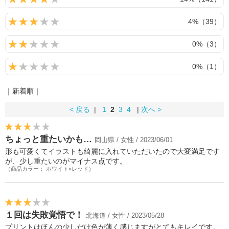
4%（39）
0%（3）
0%（1）
｜新着順｜
< 戻る
|
1
2
3
4
|
次へ >
ちょっと重たいかも…
岡山県 / 女性 / 2023/06/01
形も可愛くてイラストも綺麗に入れていただいたので大変満足です
が、少し重たいのがマイナス点です。
（商品カラー： ホワイト×レッド）
１回は失敗覚悟で！
北海道 / 女性 / 2023/05/28
プリントはほんの少しだけ色が薄く感じますがとてもキレイです。