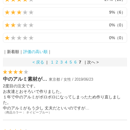
9%（6）
0%（0）
0%（0）
｜新着順｜
評価の高い順
｜
< 戻る
|
1
2
3
4
5
6
7
| 次へ >
中のアルミ素材が…
東京都 / 女性 / 2019/06/23
2度目の注文です。
お友達とおそろいで作りました。
１年で中のアルミがボロボロになってしまったため作り直しまし
た。
中のアルミがもう少し 丈夫だといいのですが…
（商品カラー： ネイビーブルー）