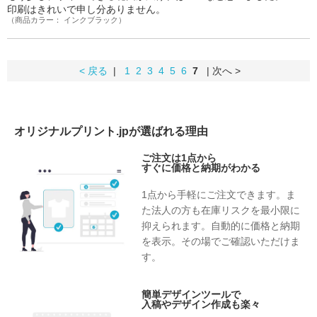
印刷はきれいで申し分ありません。
（商品カラー： インクブラック）
< 戻る
|
1
2
3
4
5
6
7
| 次へ >
オリジナルプリント.jpが選ばれる理由
ご注文は1点から
すぐに価格と納期がわかる
1点から手軽にご注文できます。ま
た法人の方も在庫リスクを最小限に
抑えられます。自動的に価格と納期
を表示。その場でご確認いただけま
す。
簡単デザインツールで
入稿やデザイン作成も楽々