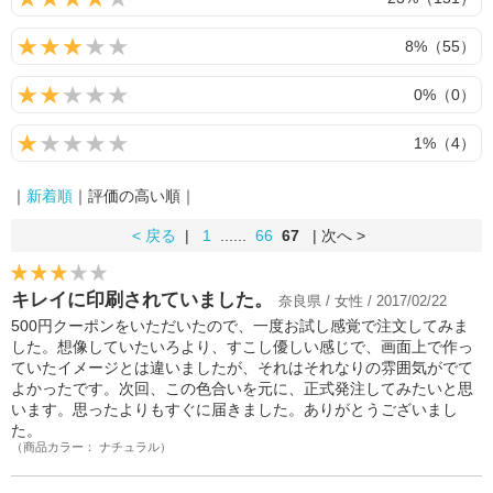
8%（55）
0%（0）
1%（4）
｜
新着順
｜評価の高い順｜
< 戻る
|
1
......
66
67
| 次へ >
キレイに印刷されていました。
奈良県 / 女性 / 2017/02/22
500円クーポンをいただいたので、一度お試し感覚で注文してみま
した。想像していたいろより、すこし優しい感じで、画面上で作っ
ていたイメージとは違いましたが、それはそれなりの雰囲気がでて
よかったです。次回、この色合いを元に、正式発注してみたいと思
います。思ったよりもすぐに届きました。ありがとうございまし
た。
（商品カラー： ナチュラル）