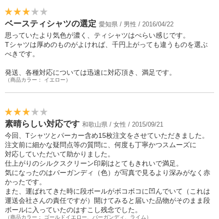
ベースティシャツの選定
愛知県 / 男性 / 2016/04/22
思っていたより気色が濃く、ティシャツはぺらい感じです。
Tシャツは厚めのものがよければ、千円上がっても違うものを選ぶ
べきです。
発送、各種対応については迅速に対応頂き、満足です。
（商品カラー： イエロー）
素晴らしい対応です
和歌山県 / 女性 / 2015/09/21
今回、Tシャツとパーカー含め15枚注文をさせていただきました。
注文前に細かな疑問点等の質問に、何度も丁寧かつスムーズに
対応していただいて助かりました。
仕上がりのシルクスクリーン印刷はとてもきれいで満足。
気になったのはバーガンディ（色）が写真で見るより深みがなく赤
かったです。
また、運ばれてきた時に段ボールがボコボコに凹んでいて（これは
運送会社さんの責任ですが）開けてみると届いた品物がそのまま段
ボールに入っていたのはすこし残念でした。
（商品カラー： ゴールドイエロー、バーガンディ、ライム）