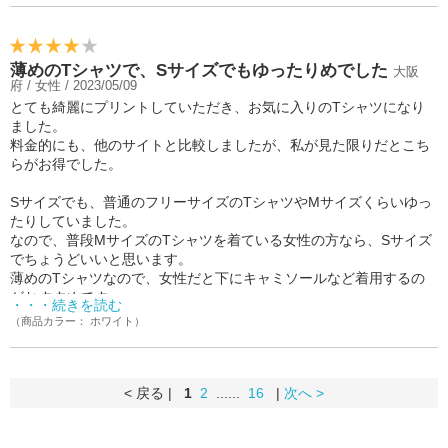
薄めのTシャツで、Sサイズでもゆったりめでした
大阪
府 / 女性 / 2023/05/09
とても綺麗にプリントしていただき、お気に入りのTシャツになり
ました。
料金的にも、他のサイトと比較しましたが、私が見た限りだとこち
らがお得でした。
Sサイズでも、普通のフリーサイズのTシャツやMサイズくらいゆっ
たりしていました。
なので、普段MサイズのTシャツを着ている女性の方なら、Sサイズ
でちょうどいいと思います。
薄めのTシャツなので、女性だと下にキャミソールなど着用するの
がおすすめです。
・・・続きを読む
（商品カラー： ホワイト）
とにかくプリントが綺麗で嬉しいです。
< 戻る |
1
2
......
16
|
次へ >