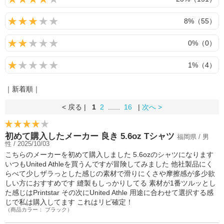
8%（55）
0%（0）
1%（4）
｜新着順｜
< 戻る |
1
2
......
16
|
次へ >
初めて購入したメーカー 良き 5.6oz Tシャツ
福岡県 / 男
性 / 2025/10/03
こちらのメーカーを初めて購入しました 5.6ozのシャツになります
いつもUnited Athleを買うんですが冒険してみました 他社製品にく
らべて少しザラっとした感じの素材で滑りにくさや摩擦感が多少欲
しい方におすすめです 縫製もしっかりしてる 素材が1番ツルッとし
た感じはPrintstar その次にUnited Athle 用途に合わせて選択する感
じで私は購入してます これはリピ確定！
（商品カラー： ブラック）