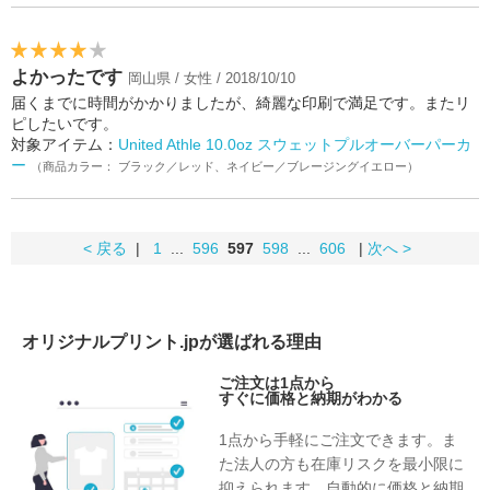
よかったです
岡山県 / 女性 / 2018/10/10
届くまでに時間がかかりましたが、綺麗な印刷で満足です。またリ
ピしたいです。
対象アイテム：
United Athle 10.0oz スウェットプルオーバーパーカ
ー
（商品カラー： ブラック／レッド、ネイビー／ブレージングイエロー）
< 戻る
|
1
...
596
597
598
...
606
|
次へ >
オリジナルプリント.jpが選ばれる理由
ご注文は1点から
すぐに価格と納期がわかる
1点から手軽にご注文できます。ま
た法人の方も在庫リスクを最小限に
抑えられます。自動的に価格と納期