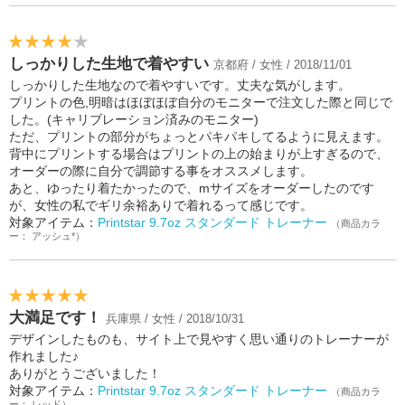
しっかりした生地で着やすい
京都府 / 女性 / 2018/11/01
しっかりした生地なので着やすいです。丈夫な気がします。
プリントの色,明暗はほぼほぼ自分のモニターで注文した際と同じで
した。(キャリブレーション済みのモニター)
ただ、プリントの部分がちょっとパキパキしてるように見えます。
背中にプリントする場合はプリントの上の始まりが上すぎるので、
オーダーの際に自分で調節する事をオススメします。
あと、ゆったり着たかったので、mサイズをオーダーしたのです
が、女性の私でギリ余裕ありで着れるって感じです。
対象アイテム：
Printstar 9.7oz スタンダード トレーナー
（商品カラ
ー： アッシュ*）
大満足です！
兵庫県 / 女性 / 2018/10/31
デザインしたものも、サイト上で見やすく思い通りのトレーナーが
作れました♪
ありがとうございました！
対象アイテム：
Printstar 9.7oz スタンダード トレーナー
（商品カラ
ー： レッド）