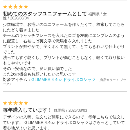
初めてのスタッフユニフォームとして
福岡県 / 女
性 / 2026/08/04
少数職場で、お揃いのユニフォームを作りたくて、検索してこちら
にたどり着きました
チームのキャッチフレーズを入れたロゴを左胸にエンブレムのよう
に配置し、右袖には英文字で職場名を入れました
プリントが鮮やかで、全くボケて無くて、とてもきれいな仕上がり
でした
洗ってもすぐ乾くし、プリントが傷むこともなく、軽くて取り扱い
もしやすいです
その上安価なので、良い買い物でした
また次の機会もお願いしたいと思います
対象アイテム：
GLIMMER 4.4oz ドライポロシャツ
（商品カラー： ブラ
ック）
毎年購入しています！
群馬県 / 2026/08/03
デザインの入稿、注文など簡単にできるので、毎年こちらで注文し
ています。 GLIMMER 4.4oz ドライポロシャツはさらっとしていて
着心地がよいと思います。