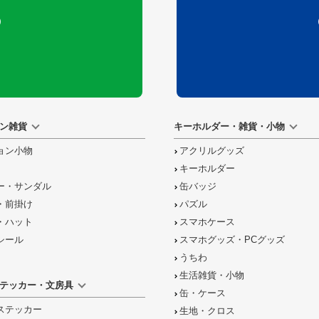
）
ン雑貨
キーホルダー・雑貨・小物
ョン小物
アクリルグッズ
キーホルダー
ー・サンダル
缶バッジ
・前掛け
パズル
・ハット
スマホケース
シール
スマホグッズ・PCグッズ
うちわ
生活雑貨・小物
テッカー・文房具
缶・ケース
ステッカー
生地・クロス