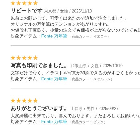
リピートです
東京都 / 女性 / 2025/11/10
以前にお願いして、可愛く出来たので追加で注文しました。
オリジナルの万年筆はテンションがあがりますね。
お値段も丁度良く、少量の注文でも価格が上がらないのでとても
対象アイテム：
Fonte 万年筆
（商品カラー： イエロー）
写真も印刷できました。
和歌山県 / 女性 / 2025/10/19
文字だけでなく、イラストや写真が印刷できるのがすごくよかっ
対象アイテム：
Fonte 万年筆
（商品カラー： スケルトン）
ありがとうございます。
山口県 / 男性 / 2025/09/27
大変綺麗に出来ており、喜んでおります。またよろしくお願いい
対象アイテム：
Fonte 万年筆
（商品カラー： ピンク）