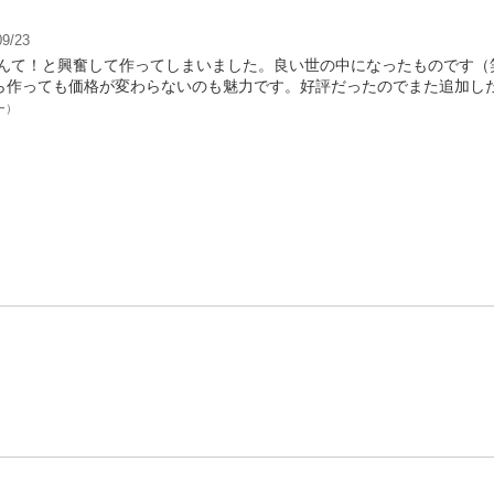
9/23
れるなんて！と興奮して作ってしまいました。良い世の中になったもので
ら作っても価格が変わらないのも魅力です。好評だったのでまた追加し
ー）