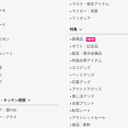
マスク・衛生アイテム
メモ
ライター・灰皿
フィギュア
ード
特集
リボン
新商品
NEW
ト
ギフト・記念品
ルシート
販促・展示会備品
特急出荷アイテム
規
エコグッズ
り
ペットグッズ
プ
応援グッズ
アウトドアグッズ
推し活グッズ
・キッチン雑貨
全面プリント
プ・湯のみ
転写シート
ー・グラス
アウトレットセール
食品・飲料