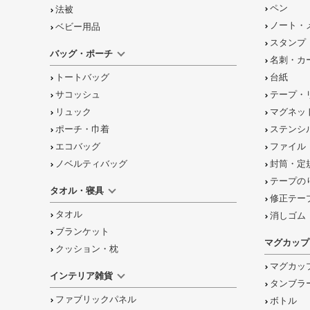
ペン
法被
ノート・
ベビー用品
スタンプ
バッグ・ポーチ
名刺・カ
トートバッグ
台紙
サコッシュ
テープ・
リュック
マグネッ
ポーチ・巾着
ステンシ
エコバッグ
ファイル
ノベルティバッグ
封筒・定
テープの
タオル・寝具
修正テー
タオル
消しゴム
ブランケット
マグカップ
クッション・枕
マグカッ
インテリア雑貨
タンブラ
ファブリックパネル
ボトル