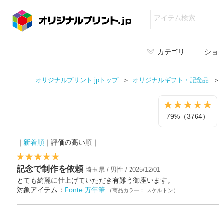
カテゴリ
ショ
オリジナルプリント.jpトップ
オリジナル
ギフト・記念品
79%（3764）
｜
新着順
｜評価の高い順｜
記念で制作を依頼
埼玉県 / 男性 / 2025/12/01
とても綺麗に仕上げていただき有難う御座います。
対象アイテム：
Fonte 万年筆
（商品カラー： スケルトン）