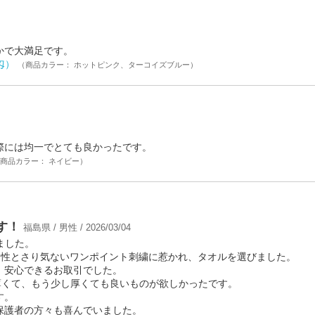
かで大満足です。
匁）
（商品カラー： ホットピンク、ターコイズブルー）
際には均一でとても良かったです。
商品カラー： ネイビー）
す！
福島県 / 男性 / 2026/03/04
ました。
用性とさり気ないワンポイント刺繍に惹かれ、タオルを選びました。
、安心できるお取引でした。
薄くて、もう少し厚くても良いものが欲しかったです。
す。
保護者の方々も喜んでいました。