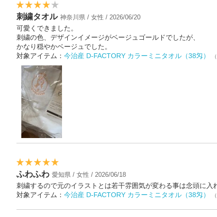
刺繍タオル
神奈川県 / 女性 / 2026/06/20
可愛くできました。
刺繍の色、デザインイメージがベージュゴールドでしたが、
かなり穏やかベージュでした。
対象アイテム：
今治産 D-FACTORY カラーミニタオル（38匁）
（
ふわふわ
愛知県 / 女性 / 2026/06/18
刺繍するので元のイラストとは若干雰囲気が変わる事は念頭に入
対象アイテム：
今治産 D-FACTORY カラーミニタオル（38匁）
（