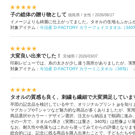
子の総体の贈り物として
徳島県 / 女性 / 2026/06/17
イメージよりも綺麗に仕上がってました。タオルの生地もふかふ
対象アイテム：
今治産 D-FACTORY カラーフェイスタオル（340
大変良い出来でした！
宮城県 / 2026/03/07
印刷レビューでは、糸の太さが少し違う箇所がありましたが、実
対象アイテム：
今治産 D-FACTORY カラーミニタオル（38匁）
（
タオルの質感も良く、刺繍も繊細で大変満足していま
卒団の記念品を検討している中で、オリジナルプリント.jpを知り
マグカップやTシャツなど魅力的な商品が多くありましたが、実
商品選択やカラー・デザイン選択、注文から納品まで順調に進み
その一方で、タオルの厚さ（実際には重さ、340匁）は想像より
なお、耐久性や色落ちはこれから使ってみてからの評価となりま
総合的には、記念に残る商品を購入出来たことで、子どもたちや