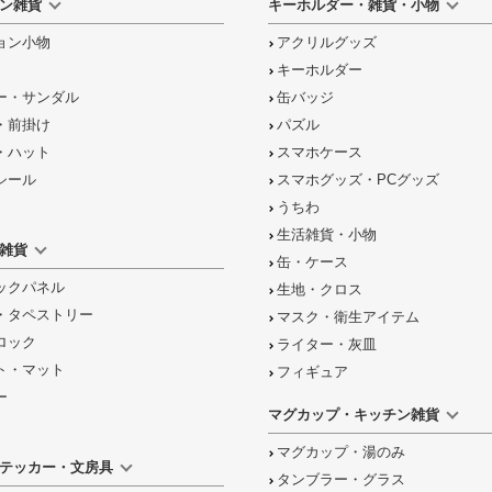
ン雑貨
キーホルダー・雑貨・小物
ョン小物
アクリルグッズ
キーホルダー
ー・サンダル
缶バッジ
・前掛け
パズル
・ハット
スマホケース
シール
スマホグッズ・PCグッズ
うちわ
生活雑貨・小物
雑貨
缶・ケース
ックパネル
生地・クロス
・タペストリー
マスク・衛生アイテム
ロック
ライター・灰皿
ト・マット
フィギュア
ー
マグカップ・キッチン雑貨
マグカップ・湯のみ
テッカー・文房具
タンブラー・グラス