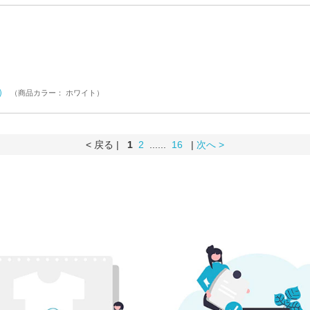
ル）
（商品カラー： ホワイト）
< 戻る |
1
2
......
16
|
次へ >