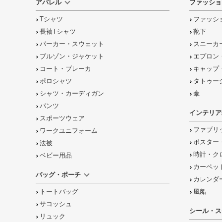
アパレル
ファッショ
Tシャツ
ファッシ
長袖Tシャツ
靴下
パーカー・スウェット
スニーカ
ブルゾン・ジャケット
エプロン
コート・ブレーカ
キャップ
ポロシャツ
タトゥー
シャツ・カーディガン
傘
パンツ
インテリア
スポーツウェア
ファブリ
ワークユニフォーム
ポスター
法被
時計・ク
ベビー用品
カーペッ
バッグ・ポーチ
カレンダ
トートバッグ
風船
サコッシュ
シール・ス
リュック