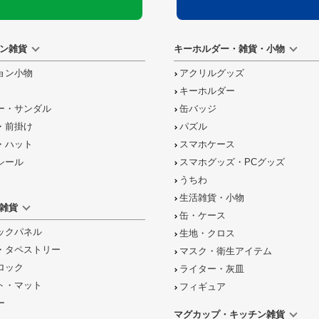
ン雑貨
キーホルダー・雑貨・小物
ョン小物
アクリルグッズ
キーホルダー
ー・サンダル
缶バッジ
・前掛け
パズル
・ハット
スマホケース
シール
スマホグッズ・PCグッズ
うちわ
生活雑貨・小物
雑貨
缶・ケース
ックパネル
生地・クロス
・タペストリー
マスク・衛生アイテム
ロック
ライター・灰皿
ト・マット
フィギュア
ー
マグカップ・キッチン雑貨