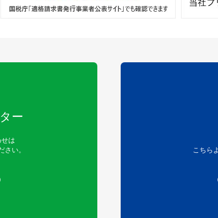
ター
わせは
ださい。
こちら
）