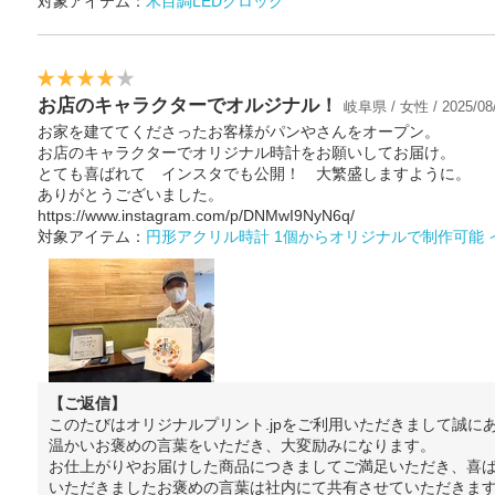
対象アイテム：
木目調LEDクロック
お店のキャラクターでオルジナル！
岐阜県 / 女性 / 2025/08
お家を建ててくださったお客様がパンやさんをオープン。
お店のキャラクターでオリジナル時計をお願いしてお届け。
とても喜ばれて インスタでも公開！ 大繁盛しますように。
ありがとうございました。
https://www.instagram.com/p/DNMwI9NyN6q/
対象アイテム：
円形アクリル時計 1個からオリジナルで制作可能
【ご返信】
このたびはオリジナルプリント.jpをご利用いただきまして誠に
温かいお褒めの言葉をいただき、大変励みになります。
お仕上がりやお届けした商品につきましてご満足いただき、喜
いただきましたお褒めの言葉は社内にて共有させていただきま