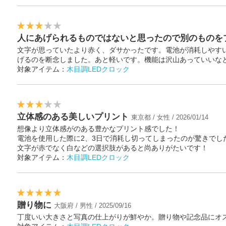
人にあげられるものではないと思ったので別のものを
文字が思っていたより赤く、ダサかったです。電池が消耗しやす
げるのを断念しました。あと軽いです。機能は沢山あっていいな
対象アイテム：
木目調LEDクロック
立体感のある美しいプリント
東京都 / 女性 / 2026/01/14
想像より立体感がのある豊かなプリント感でした！
電池を使用した際に2、3日で消耗し切ってしまったのが驚きでし
文字が赤でなく白などの選択肢があると尚ありがたいです！
対象アイテム：
木目調LEDクロック
贈り物に
大阪府 / 男性 / 2025/09/16
丁度いい大きさと写真の仕上がりが鮮やか。贈り物や記念品にオ