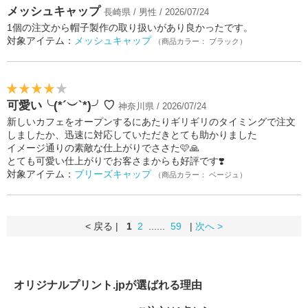
メッシュキャップ
長崎県 / 男性 / 2026/07/24
1個の注文から帽子製作の取り扱いがあり良かったです。
対象アイテム：
メッシュキャップ
（商品カラー： ブラック）
可愛い╰(*´︶`*)╯♡
神奈川県 / 2026/07/24
新しいカフェをオープンするにあたりギリギリのタイミングで注文
しましたか、迅速に対応していただきとても助かりました
イメージ通りの素敵な仕上がりでささた🩷🙏
とても可愛い仕上がりでお客さまからも好評です❣️
対象アイテム：
ブリーズキャップ
（商品カラー： ベージュ）
< 戻る |
1
2
......
59
|
次へ >
オリジナルプリント.jpが選ばれる理由