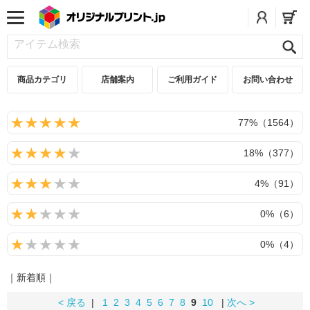
商品カテゴリ
店舗案内
ご利用ガイド
お問い合わせ
77%（1564）
18%（377）
4%（91）
0%（6）
0%（4）
｜新着順｜
< 戻る
|
1
2
3
4
5
6
7
8
9
10
|
次へ >