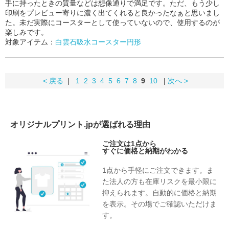
手に持ったときの質量などは想像通りで満足です。ただ、もう少し
印刷をプレビュー寄りに濃く出てくれると良かったなぁと思いまし
た。未だ実際にコースターとして使っていないので、使用するのが
楽しみです。
対象アイテム：
白雲石吸水コースター円形
< 戻る
|
1
2
3
4
5
6
7
8
9
10
|
次へ >
オリジナルプリント.jpが選ばれる理由
ご注文は1点から
すぐに価格と納期がわかる
1点から手軽にご注文できます。ま
た法人の方も在庫リスクを最小限に
抑えられます。自動的に価格と納期
を表示。その場でご確認いただけま
す。