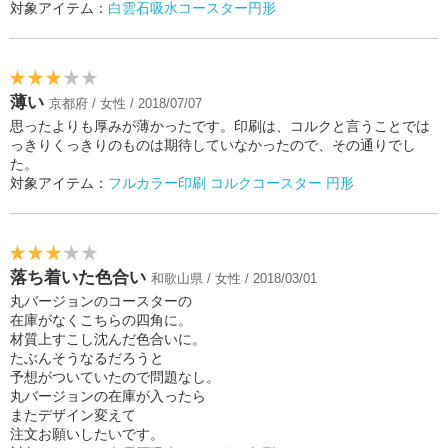
対象アイテム：
白雲石吸水コースター円形
薄い
京都府 / 女性 / 2018/07/07
思ったよりも厚みが薄かったです。印刷は、コルクと言うことでは
っきりくっきりのものは期待していなかったので、その通りでし
た。
対象アイテム：
フルカラー印刷 コルクコースター 円形
落ち着いた色合い
和歌山県 / 女性 / 2018/03/01
丸バージョンのコースターの
在庫がなくこちらの四角に。
材質上すこし沈んだ色合いに。
たぶんそうなるだろうと
予想がついていたので問題なし。
丸バージョンの在庫が入ったら
またデザイン変えて
注文お願いしたいです。