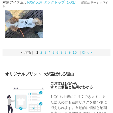
対象アイテム：
PAW 犬用 タンクトップ（XXL）
（商品カラー： ホワイ
ト）
< 戻る |
1
2
3
4
5
6
7
8
9
10
|
次へ >
オリジナルプリント.jpが選ばれる理由
ご注文は1点から
すぐに価格と納期がわかる
1点から手軽にご注文できます。ま
た法人の方も在庫リスクを最小限に
抑えられます。自動的に価格と納期