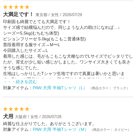
大満足です！
東京都 / 女性 / 2026/07/29
印刷面も綺麗でとても大満足です！
サイズ感で結構悩んだので、同じような人の助けになれば…↓
シーズー5,5kg(むちむち体型)
ビションフリーゼ 5.0kg(もこもこ普通体型)
普段着用する服サイズ→M〜L
今回購入したサイズ→L
着用した感じは、毛がもこもこな犬種なのでLサイズでピッタリでし
たが、背丈が少し短い感じがしました。ワンサイズ大きくても良さ
そうな感じでした。
生地はしっかりしたTシャツ生地ですので真夏は暑いかと思いま
す。Tシャツ部分はメーカー側の話になるのですが、カラーバリエ
・・・続きを読む
ーションが増えたらいいですね。
対象アイテム：
PAW 犬用 半袖Tシャツ（L）
（商品カラー： ブラック）
犬用
大阪府 / 女性 / 2026/07/28
綺麗な仕上がりでした。ありがとうございます。
対象アイテム：
PAW 犬用 半袖Tシャツ（M）
（商品カラー： ネイビー）