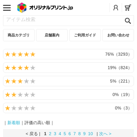
商品カテゴリ
店舗案内
ご利用ガイド
お問い合わせ
76%（3293）
19%（824）
5%（221）
0%（19）
0%（3）
｜
新着順
｜評価の高い順｜
< 戻る |
1
2
3
4
5
6
7
8
9
10
|
次へ >