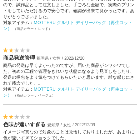
ので、試作品として注文しました。手ごろな金額で、実際のプリン
トをしていただけるので安心です。確認が出来て良かったです。あ
りがとうございました。
対象アイテム：
MOTTERU クルリト デイリーバッグ（再生コット
ン）
（商品カラー： レッド）
商品発送管理
福岡県 / 女性 / 2022/12/20
商品の発送は早くよかったのですが、届いた商品がシワシワでし
た、初めの工程で管理をきれいな状態になるよう見直しをしたり、
発送の梱包をより気をつけてもらいたいと思います。雑な感じにさ
れて残念でした。。
対象アイテム：
MOTTERU クルリト デイリーバッグ（再生コット
ン）
（商品カラー： ベージュ）
色味が違いすぎる
愛知県 / 女性 / 2022/12/09
イメージ写真なので対象のことは覚悟しておりましたが、あまりに
色が違いすぎてショックでした。