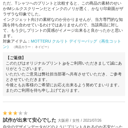
ただ、Tシャツへのプリントと比較すると、この商品の素材のせい
かIMシルクスクリーンだとインクのノリが悪く、かなり印刷面がザ
ラザラな印象でした。
インクジェット向けの素材なのか分かりませんが、当方専門的な知
識を持ち合わせているわけではありませんので、当該商品に対し
て、もう少しプリントの質感がイメージ出来ると良かったかと思い
ます。
対象アイテム：
MOTTERU クルリト デイリーバッグ（再生コット
ン）
（商品カラー： ネイビー）
【ご返信】
このたびはオリジナルプリント.jpをご利用いただきまして誠にあ
りがとうございます。
いただいたご意見は弊社担当部署へ共有させていただき、ご参考
とさせていただきます。
今後ともお客様のご希望にお応え出来るよう努めてまいります。
またのご利用を待ち申し上げております。
試作が出来て安心でした
大阪府 / 女性 / 2021/07/26
自分のデザインデータがどのようにプリントされるのか不安だった