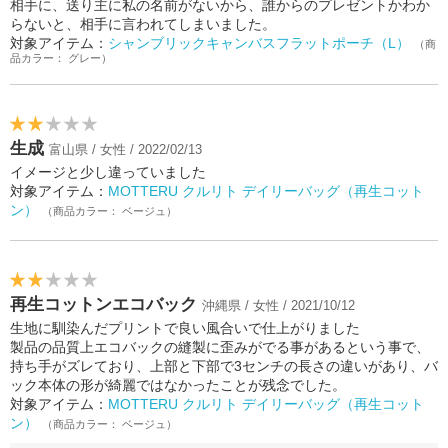
相手に、送り主に私の名前がないから、誰からのプレゼントかわか
らないと、相手に言われてしまいました。
対象アイテム：
シャンブリックキャンバスフラットポーチ（L）
（商
品カラー： グレー）
生成
富山県 / 女性 / 2022/02/13
イメージと少し違っていました
対象アイテム：
MOTTERU クルリト デイリーバッグ（再生コット
ン）
（商品カラー： ベージュ）
再生コットンエコバック
沖縄県 / 女性 / 2021/10/12
生地に馴染んだプリントで良い風合いで仕上がりました
製品の品質上エコバックの縫製に歪みがでる事があるという事で、
持ち手がズレており、上部と下部で3センチの長さの違いがあり、バ
ック本体の形が綺麗ではなかったことが残念でした。
対象アイテム：
MOTTERU クルリト デイリーバッグ（再生コット
ン）
（商品カラー： ベージュ）