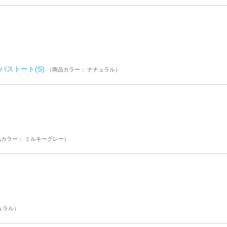
バストート(S)
（商品カラー： ナチュラル）
品カラー： ミルキーグレー）
ュラル）