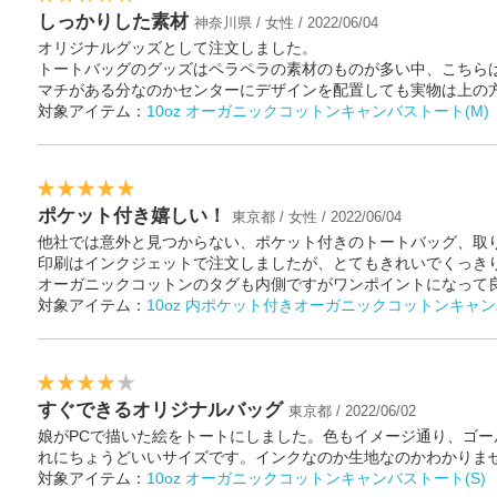
しっかりした素材
神奈川県 / 女性 / 2022/06/04
オリジナルグッズとして注文しました。
トートバッグのグッズはペラペラの素材のものが多い中、こちら
マチがある分なのかセンターにデザインを配置しても実物は上の
対象アイテム：
10oz オーガニックコットンキャンバストート(M)
ポケット付き嬉しい！
東京都 / 女性 / 2022/06/04
他社では意外と見つからない、ポケット付きのトートバッグ、取
印刷はインクジェットで注文しましたが、とてもきれいでくっき
オーガニックコットンのタグも内側ですがワンポイントになって
対象アイテム：
10oz 内ポケット付きオーガニックコットンキャン
すぐできるオリジナルバッグ
東京都 / 2022/06/02
娘がPCで描いた絵をトートにしました。色もイメージ通り、ゴ
れにちょうどいいサイズです。インクなのか生地なのかわかりま
対象アイテム：
10oz オーガニックコットンキャンバストート(S)