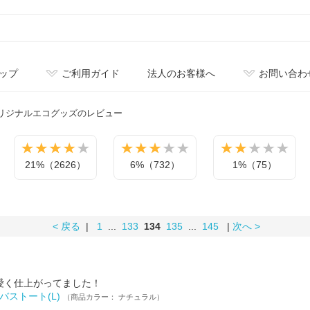
ップ
ご利用ガイド
法人のお客様へ
お問い合わ
リジナル
エコグッズのレビュー
21%（2626）
6%（732）
1%（75）
< 戻る
|
1
...
133
134
135
...
145
|
次へ >
愛く仕上がってました！
バストート(L)
（商品カラー： ナチュラル）