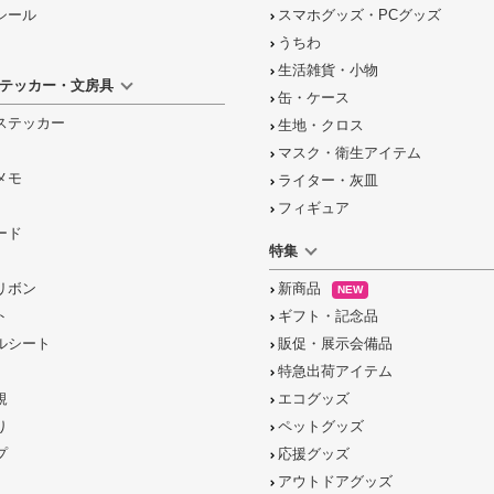
シール
スマホグッズ・PCグッズ
うちわ
生活雑貨・小物
テッカー・文房具
缶・ケース
ステッカー
生地・クロス
マスク・衛生アイテム
メモ
ライター・灰皿
フィギュア
ード
特集
リボン
新商品
NEW
ト
ギフト・記念品
ルシート
販促・展示会備品
特急出荷アイテム
規
エコグッズ
り
ペットグッズ
プ
応援グッズ
アウトドアグッズ