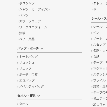
ポロシャツ
タトゥー
シャツ・カーディガン
傘
パンツ
シール・ス
スポーツウェア
シール・
ワークユニフォーム
ペン
法被
ノート・
ベビー用品
スタンプ
バッグ・ポーチ
名刺・カ
トートバッグ
台紙
サコッシュ
テープ・
リュック
マグネッ
ポーチ・巾着
ステンシ
エコバッグ
ファイル
ノベルティバッグ
封筒・定
テープの
タオル・寝具
修正テー
タオル
消しゴム