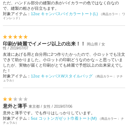
ただ、ハンドル部分の縫製の糸がバイカラーの色ではなく白なの
で、縫製の粗さが目立ちます。
対象アイテム：
12oz キャンバスバイカラートート(L)
（商品カラー： ワ
インレッド）
印刷が綺麗でイメージ以上の出来！！
岡山県 / 女
性 / 2019/07/07
友達にあげる用と自分用に2つ作りたかったので、小ロットでも注文
できて助かりました。小ロットの印刷どうなのかな～と思っていま
したが、実物が届くと印刷がとても綺麗で予想以上の出来栄えでし
た！
対象アイテム：
12oz キャンバスWスタイルバッグ
（商品カラー： ナチ
ュラル）
意外と薄手
東京都 / 女性 / 2019/07/06
意外と薄手です。でも作りはしっかりしています。
対象アイテム：
5oz コットンガゼット巾着トート(M)
（商品カラー： ナ
チュラル）