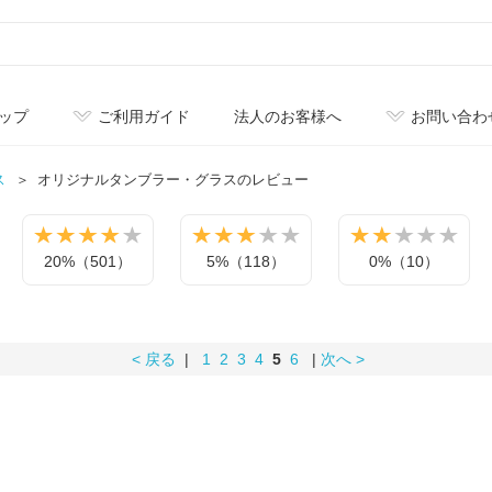
ップ
ご利用ガイド
法人のお客様へ
お問い合わ
ス
オリジナル
タンブラー・グラスのレビュー
20%（501）
5%（118）
0%（10）
< 戻る
|
1
2
3
4
5
6
|
次へ >