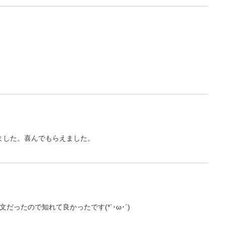
ました。喜んでもらえました。
たので知れて良かったです(*`･ω･´)