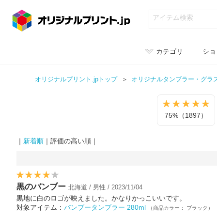
カテゴリ
ショ
オリジナルプリント.jpトップ
オリジナル
タンブラー・グラ
75%（1897）
｜
新着順
｜評価の高い順｜
黒のバンブー
北海道 / 男性 / 2023/11/04
黒地に白のロゴが映えました。かなりかっこいいです。
対象アイテム：
バンブータンブラー 280ml
（商品カラー： ブラック）