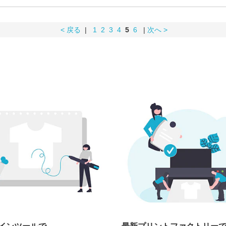
< 戻る
|
1
2
3
4
5
6
|
次へ >