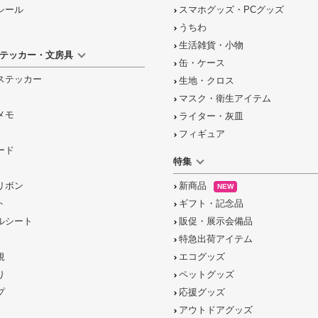
シール
スマホグッズ・PCグッズ
うちわ
生活雑貨・小物
テッカー・文房具
缶・ケース
ステッカー
生地・クロス
マスク・衛生アイテム
メモ
ライター・灰皿
フィギュア
ード
特集
リボン
新商品
NEW
ト
ギフト・記念品
ルシート
販促・展示会備品
特急出荷アイテム
規
エコグッズ
り
ペットグッズ
プ
応援グッズ
アウトドアグッズ