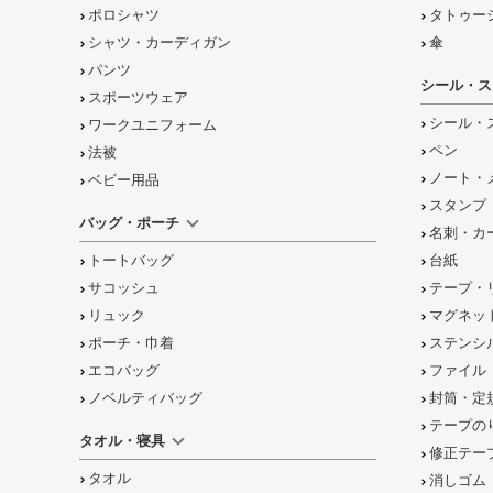
ポロシャツ
タトゥー
シャツ・カーディガン
傘
パンツ
シール・ス
スポーツウェア
シール・
ワークユニフォーム
ペン
法被
ノート・
ベビー用品
スタンプ
バッグ・ポーチ
名刺・カ
トートバッグ
台紙
サコッシュ
テープ・
リュック
マグネッ
ポーチ・巾着
ステンシ
エコバッグ
ファイル
ノベルティバッグ
封筒・定
テープの
タオル・寝具
修正テー
タオル
消しゴム