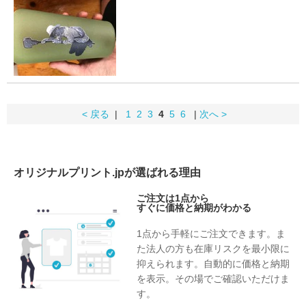
< 戻る
|
1
2
3
4
5
6
|
次へ >
オリジナルプリント.jpが選ばれる理由
ご注文は1点から
すぐに価格と納期がわかる
1点から手軽にご注文できます。ま
た法人の方も在庫リスクを最小限に
抑えられます。自動的に価格と納期
を表示。その場でご確認いただけま
す。