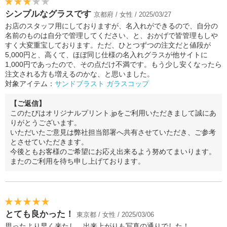
シンプルなグラスです
京都府 / 女性 / 2025/03/27
お店のスタッフ用にしておりますが、名入れができるので、自分の
名前のものは自分で管理してください、と、おかげで皆管理もしや
すく大変重宝しております。ただ、ひとつずつの注文だと値段が
5,000円と、高くて、ほぼ同じ仕様の名入れグラスが他サイトに
1,000円であったので、その点だけ不満です。もう少し安くなったら
注文される方も増えるのかな、と思いました。
対象アイテム：
サンドブラスト ガラスコップ
【ご返信】
このたびはオリジナルプリント.jpをご利用いただきまして誠にあ
りがとうございます。
いただいたご意見は弊社担当部署へ共有させていただき、ご参考
とさせていただきます。
今後ともお客様のご希望にお応え出来るよう努めてまいります。
またのご利用を待ち申し上げております。
とても良かった！
東京都 / 女性 / 2025/03/06
思ったより早く来たし、出来上がりも写真の通りでした！