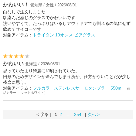
かわいい！
愛知県 / 女性 / 2026/08/01
白なしで注文しました
馴染んだ感じのグラスでかわいいです
洗いやすくて、たっぷりはいるしアウトドアでも割れるの気にせず
飲めてサイコーです
対象アイテム：
トライタン 19オンス ビアグラス
かわいい
北海道 / 2026/08/01
思っていたより綺麗に印刷されていた。
円形のためデザインが歪んでしまう所が、仕方がないことだが少し
残念に思う。
対象アイテム：
フルカラーステンレスサーモタンブラー 550ml
（商
品カラー： マットホワイト）
< 戻る |
1
2
......
254
|
次へ >