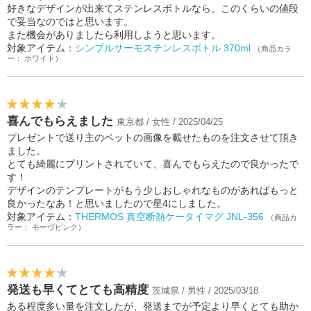
好きなデザインが出来てステンレスボトルなら、このくらいの値段
で妥当なのではと思います。
また機会がありましたら利用しようと思います。
対象アイテム：
シンプルサーモステンレスボトル 370ml
（商品カラ
ー： ホワイト）
喜んでもらえました
東京都 / 女性 / 2025/04/25
プレゼントで送り主のペットの画像を載せたものを注文させて頂き
ました。
とても綺麗にプリントされていて、喜んでもらえたので良かったで
す！
デザインのテンプレートがもう少しおしゃれなものがあればもっと
良かったなあ！と思いましたので星4にしました。
対象アイテム：
THERMOS 真空断熱ケータイマグ JNL-356
（商品カ
ラー： モーヴピンク）
発送も早くてとても高精度
茨城県 / 男性 / 2025/03/18
ある程度多い量を注文したが、発送までが予定より早くとても助か