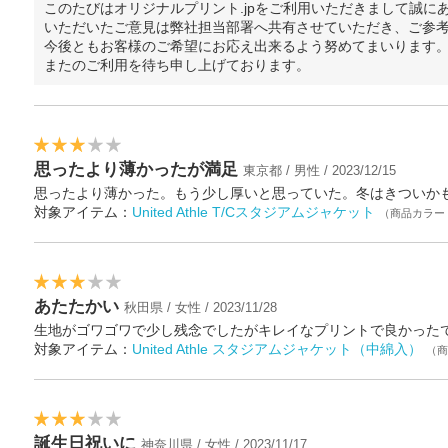
このたびはオリジナルプリント.jpをご利用いただきまして誠に
いただいたご意見は弊社担当部署へ共有させていただき、ご参
今後ともお客様のご希望にお応え出来るよう努めてまいります
またのご利用を待ち申し上げております。
思ったより薄かったが満足
東京都 / 男性 / 2023/12/15
思ったより薄かった。もう少し厚いと思っていた。冬はきついか
対象アイテム：
United Athle T/Cスタジアムジャケット
（商品カラー
あたたかい
秋田県 / 女性 / 2023/11/28
生地がゴワゴワで少し残念でしたがキレイなプリントで良かった
対象アイテム：
United Athle スタジアムジャケット（中綿入）
（商
誕生日祝いに
神奈川県 / 女性 / 2023/11/17