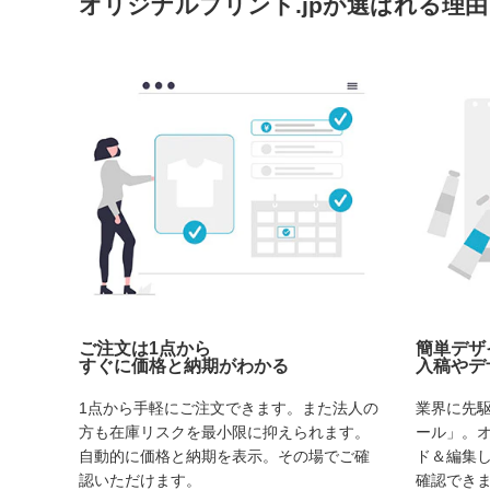
オリジナルプリント.jpが選ばれる理由
ご注文は1点から
簡単デザ
すぐに価格と納期がわかる
入稿やデ
1点から手軽にご注文できます。また法人の
業界に先
方も在庫リスクを最小限に抑えられます。
ール」。
自動的に価格と納期を表示。その場でご確
ド＆編集
認いただけます。
確認でき