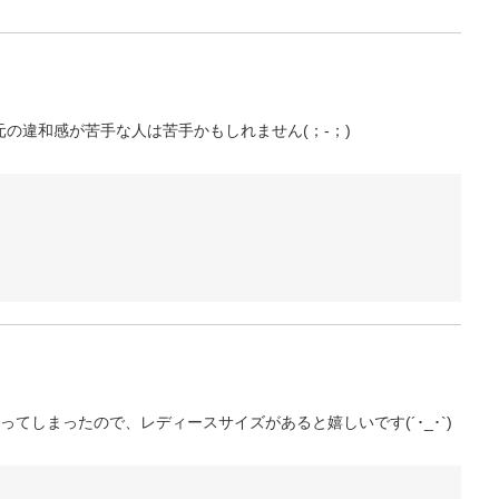
違和感が苦手な人は苦手かもしれません(；-；)
しまったので、レディースサイズがあると嬉しいです(´･_･`)