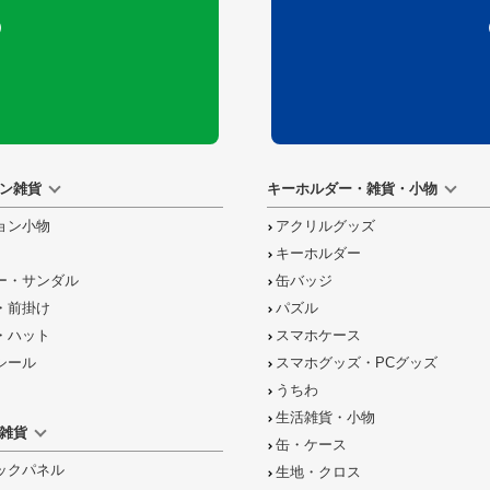
）
ン雑貨
キーホルダー・雑貨・小物
ョン小物
アクリルグッズ
キーホルダー
ー・サンダル
缶バッジ
・前掛け
パズル
・ハット
スマホケース
シール
スマホグッズ・PCグッズ
うちわ
生活雑貨・小物
雑貨
缶・ケース
ックパネル
生地・クロス