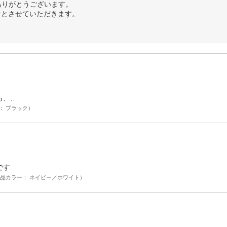
ありがとうございます。
考とさせていただきます。
。
も、、
： ブラック）
です
品カラー： ネイビー／ホワイト）