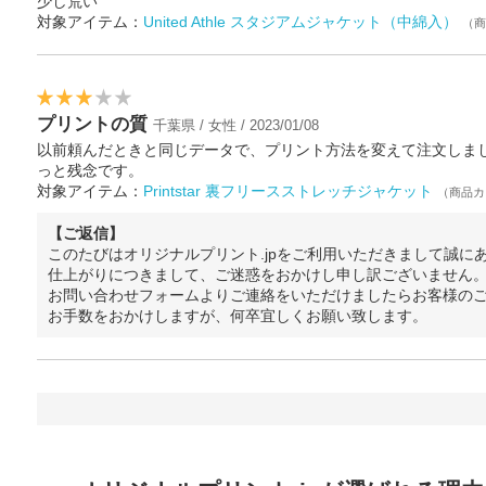
少し荒い
対象アイテム：
United Athle スタジアムジャケット（中綿入）
（商
プリントの質
千葉県 / 女性 / 2023/01/08
以前頼んだときと同じデータで、プリント方法を変えて注文しま
っと残念です。
対象アイテム：
Printstar 裏フリースストレッチジャケット
（商品カ
【ご返信】
このたびはオリジナルプリント.jpをご利用いただきまして誠に
仕上がりにつきまして、ご迷惑をおかけし申し訳ございません
お問い合わせフォームよりご連絡をいただけましたらお客様の
お手数をおかけしますが、何卒宜しくお願い致します。