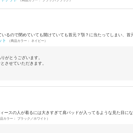
（商品カラー： ブラック/ブラック）
いるので閉めていても開けていても首元？顎？に当たってしまい、首元の
ット
（商品カラー： ネイビー）
ありがとうございます。
考とさせていただきます。
。
ースの人が着るには大きすぎて肩パッドが入ってるような見た目になって
品カラー： ブラック／ホワイト）