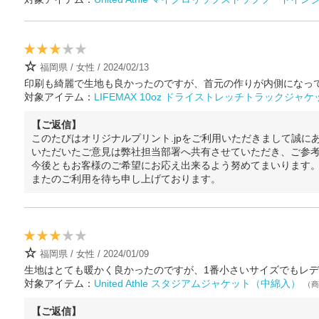
☆
福岡県 / 女性 / 2024/02/13
印刷も綺麗で生地も良かったのですが、首元の作りが内側になって
対象アイテム：
LIFEMAX 10oz ドライストレッチトラックジャケ
【ご返信】
このたびはオリジナルプリント.jpをご利用いただきまして誠に
いただいたご意見は弊社担当部署へ共有させていただき、ご参
今後ともお客様のご希望にお応え出来るよう努めてまいります
またのご利用を待ち申し上げております。
☆
福岡県 / 女性 / 2024/01/09
生地はとても暖かく良かったのですが、1番小さいサイズでもレディ
対象アイテム：
United Athle スタジアムジャケット（中綿入）
（商
【ご返信】