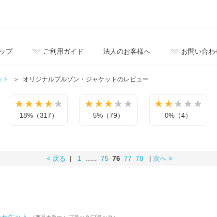
ップ
ご利用ガイド
法人のお客様へ
お問い合わ
ット
オリジナル
ブルゾン・ジャケットのレビュー
18%（317）
5%（79）
0%（4）
< 戻る
|
1
......
75
76
77
78
|
次へ >
ンジャケット