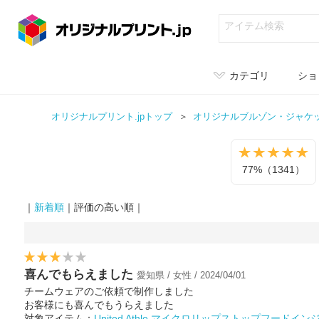
カテゴリ
ショ
オリジナルプリント.jpトップ
オリジナル
ブルゾン・ジャケ
77%（1341）
｜
新着順
｜評価の高い順｜
喜んでもらえました
愛知県 / 女性 / 2024/04/01
チームウェアのご依頼で制作しました
お客様にも喜んでもうらえました
対象アイテム：
United Athle マイクロリップストップフードイ