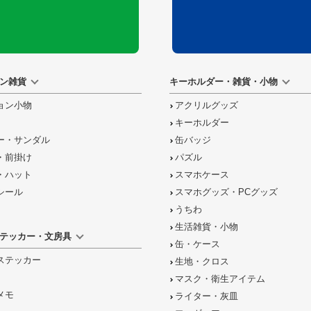
ン雑貨
キーホルダー・雑貨・小物
ョン小物
アクリルグッズ
キーホルダー
ー・サンダル
缶バッジ
・前掛け
パズル
・ハット
スマホケース
シール
スマホグッズ・PCグッズ
うちわ
生活雑貨・小物
テッカー・文房具
缶・ケース
ステッカー
生地・クロス
マスク・衛生アイテム
メモ
ライター・灰皿