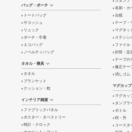
スタンプ
バッグ・ポーチ
名刺・カ
トートバッグ
台紙
サコッシュ
テープ・
リュック
マグネッ
ポーチ・巾着
ステンシ
エコバッグ
ファイル
ノベルティバッグ
封筒・定
テープの
タオル・寝具
修正テー
タオル
消しゴム
ブランケット
マグカップ
クッション・枕
マグカッ
インテリア雑貨
タンブラ
ファブリックパネル
ボトル
ポスター・タペストリー
枡・升
時計・クロック
コースタ