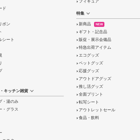
フィギュア
ード
特集
リボン
新商品
NEW
ト
ギフト・記念品
ルシート
販促・展示会備品
特急出荷アイテム
規
エコグッズ
り
ペットグッズ
プ
応援グッズ
アウトドアグッズ
推し活グッズ
・キッチン雑貨
全面プリント
プ・湯のみ
転写シート
ー・グラス
アウトレットセール
食品・飲料
ー