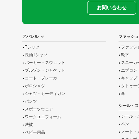
お問い合わせ
アパレル
ファッショ
Tシャツ
ファッシ
長袖Tシャツ
靴下
パーカー・スウェット
スニーカ
ブルゾン・ジャケット
エプロン
コート・ブレーカ
キャップ
ポロシャツ
タトゥー
シャツ・カーディガン
傘
パンツ
シール・ス
スポーツウェア
シール・
ワークユニフォーム
ペン
法被
ノート・
ベビー用品