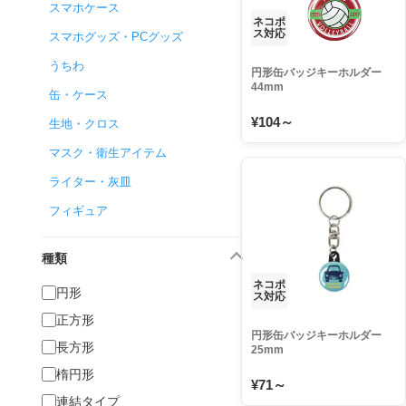
スマホケース
ネコポ
ス対応
スマホグッズ・PCグッズ
うちわ
円形缶バッジキーホルダー
44mm
缶・ケース
¥104～
生地・クロス
マスク・衛生アイテム
ライター・灰皿
フィギュア
種類
ネコポ
円形
ス対応
正方形
円形缶バッジキーホルダー
長方形
25mm
楕円形
¥71～
連結タイプ