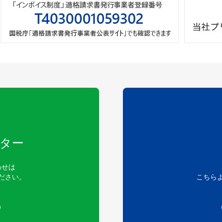
ター
わせは
ださい。
こちら
）