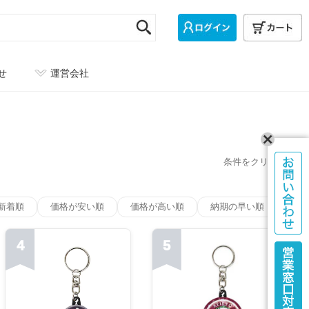
せ
運営会社
条件をクリア
新着順
価格が安い順
価格が高い順
納期の早い順
4
5