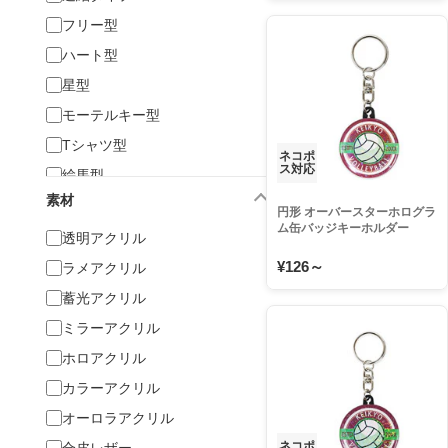
フリー型
ハート型
星型
モーテルキー型
Tシャツ型
ネコポ
ス対応
絵馬型
素材
お守り型
円形 オーバースターホログラ
ム缶バッジキーホルダー
タグ型
透明アクリル
44mm
スティック型
¥126～
ラメアクリル
フォト・カードホルダー
蓄光アクリル
缶バッジキーホルダー
ミラーアクリル
LEDキーホルダー
ホロアクリル
その他
カラーアクリル
オーロラアクリル
ネコポ