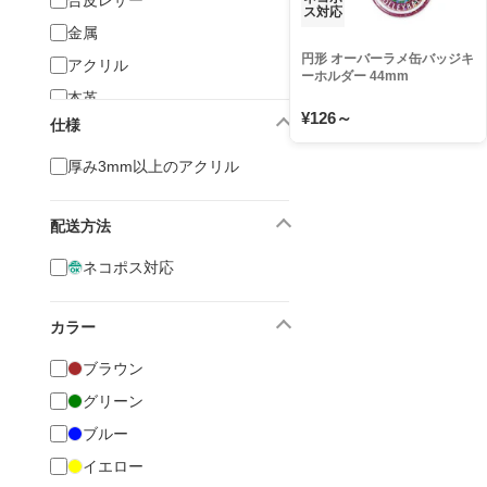
合皮レザー
ス対応
金属
円形 オーバーラメ缶バッジキ
アクリル
ーホルダー 44mm
本革
¥126～
仕様
木材
PVC
厚み3mm以上のアクリル
配送方法
ネコポス対応
カラー
ブラウン
グリーン
ブルー
イエロー