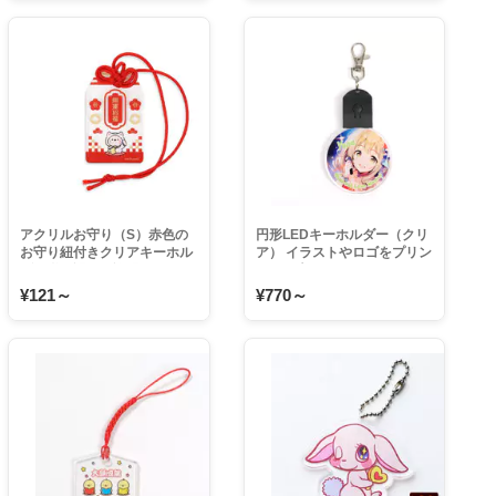
アクリルお守り（S）赤色の
円形LEDキーホルダー（クリ
お守り紐付きクリアキーホル
ア） イラストやロゴをプリン
ダー 物販品や販促品などの大
トして光るライティングアク
ロットはもちろん1個でも注
キーをオリジナルに 物販グッ
¥121～
¥770～
文可能
ズなどの大ロットはもちろん
1個でも注文可能