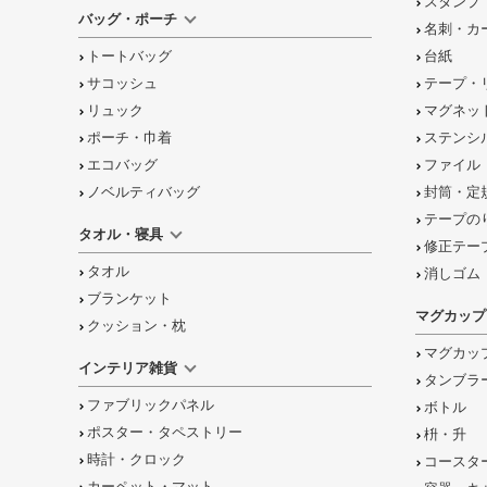
スタンプ
バッグ・ポーチ
名刺・カ
トートバッグ
台紙
サコッシュ
テープ・
リュック
マグネッ
ポーチ・巾着
ステンシ
エコバッグ
ファイル
ノベルティバッグ
封筒・定
テープの
タオル・寝具
修正テー
タオル
消しゴム
ブランケット
マグカップ
クッション・枕
マグカッ
インテリア雑貨
タンブラ
ファブリックパネル
ボトル
ポスター・タペストリー
枡・升
時計・クロック
コースタ