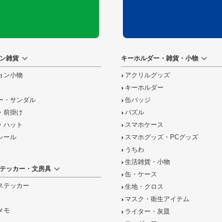
ン雑貨
キーホルダー・雑貨・小物
ョン小物
アクリルグッズ
キーホルダー
ー・サンダル
缶バッジ
・前掛け
パズル
・ハット
スマホケース
シール
スマホグッズ・PCグッズ
うちわ
生活雑貨・小物
テッカー・文房具
缶・ケース
ステッカー
生地・クロス
マスク・衛生アイテム
メモ
ライター・灰皿