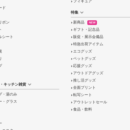
フィギュア
ード
特集
リボン
新商品
NEW
ト
ギフト・記念品
ルシート
販促・展示会備品
特急出荷アイテム
規
エコグッズ
り
ペットグッズ
プ
応援グッズ
アウトドアグッズ
推し活グッズ
・キッチン雑貨
全面プリント
プ・湯のみ
転写シート
ー・グラス
アウトレットセール
食品・飲料
ー