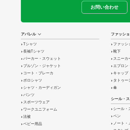
お問い合わせ
アパレル
ファッショ
Tシャツ
ファッシ
長袖Tシャツ
靴下
パーカー・スウェット
スニーカ
ブルゾン・ジャケット
エプロン
コート・ブレーカ
キャップ
ポロシャツ
タトゥー
シャツ・カーディガン
傘
パンツ
シール・ス
スポーツウェア
シール・
ワークユニフォーム
ペン
法被
ノート・
ベビー用品