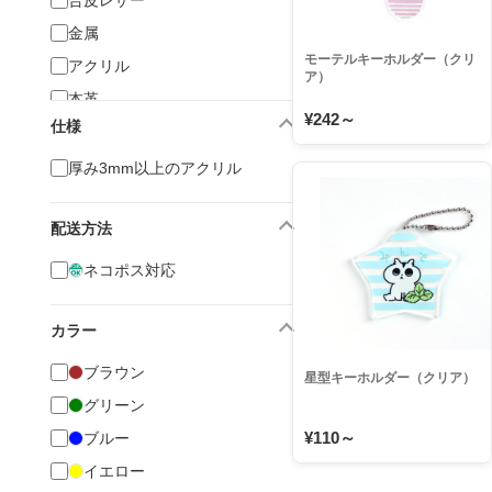
合皮レザー
金属
モーテルキーホルダー（クリ
アクリル
ア）
本革
¥242～
仕様
木材
PVC
厚み3mm以上のアクリル
配送方法
ネコポス対応
カラー
ブラウン
星型キーホルダー（クリア）
グリーン
¥110～
ブルー
イエロー