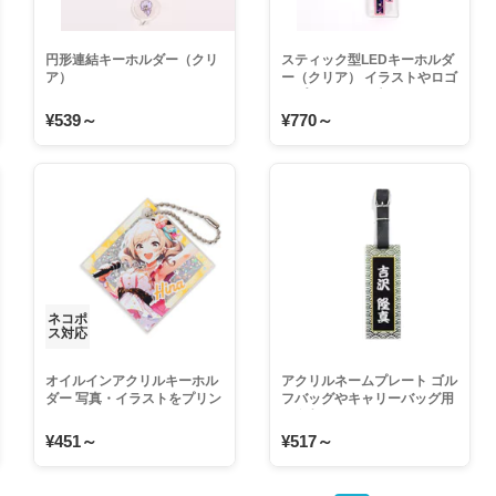
円形連結キーホルダー（クリ
スティック型LEDキーホルダ
ア）
ー（クリア） イラストやロゴ
をプリントして光るライティ
ングアクキーをオリジナルに
¥539～
¥770～
物販グッズなどの大ロットは
もちろん1個でも注文可能
ネコポ
ス対応
オイルインアクリルキーホル
アクリルネームプレート ゴル
ダー 写真・イラストをプリン
フバッグやキャリーバッグ用
トしたグリッターキーホルダ
の名入れアクリルキーホルダ
ーを1点から 物販グッズ・ノ
ー 大ロット・大量注文がお得
¥451～
¥517～
ベルティなどの大ロット・大
安いオリジナル自作ネームプ
量注文がお得
レート