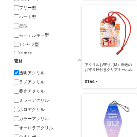
フリー型
ハート型
星型
モーテルキー型
Tシャツ型
絵馬型
素材
お守り型
アクリルお守り（M）赤色の
お守り紐付きクリアキーホル
タグ型
透明アクリル
ダー 物販品や販促品などの大
ロットはもちろん1個でも注
スティック型
¥154～
ラメアクリル
文可能
フォト・カードホルダー
蓄光アクリル
缶バッジキーホルダー
ミラーアクリル
LEDキーホルダー
ホロアクリル
その他
カラーアクリル
オーロラアクリル