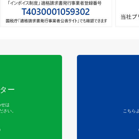
ター
わせは
ださい。
こちら
）