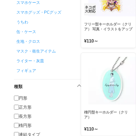
スマホケース
ネコポ
ス対応
スマホグッズ・PCグッズ
うちわ
フリー型キーホルダー（クリ
ア） 写真・イラストをアップ
缶・ケース
するだけで作れるダイカット
アクリルキーホルダー 大ロッ
¥110～
生地・クロス
ト・大量注文がお得 安いオリ
ジナル自作アクキー
マスク・衛生アイテム
ライター・灰皿
フィギュア
種類
円形
正方形
楕円型キーホルダー（クリ
長方形
ア）
楕円形
¥110～
連結タイプ