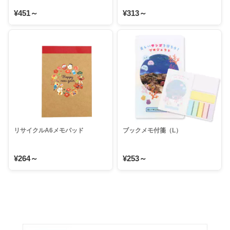
¥451～
¥313～
リサイクルA6メモパッド
ブックメモ付箋（L）
¥264～
¥253～