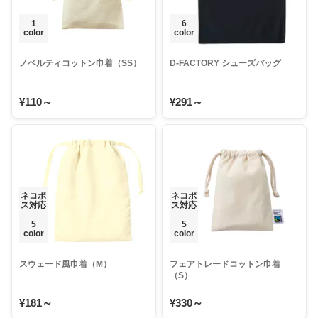
1
6
color
color
ノベルティコットン巾着（SS）
D-FACTORY シューズバッグ
¥110～
¥291～
ネコポ
ネコポ
ス対応
ス対応
5
5
color
color
スウェード風巾着（M）
フェアトレードコットン巾着
（S）
¥181～
¥330～