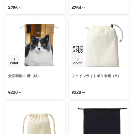
¥286～
¥264～
ネコポ
ス対応
3
5
color
color
全面印刷 巾着（M）
ファインライトポリ巾着（M）
¥220～
¥220～