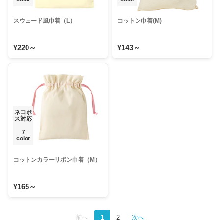
スウェード風巾着（L）
コットン巾着(M)
¥220～
¥143～
ネコポ
ス対応
7
color
コットンカラーリボン巾着（M）
¥165～
前へ
1
2
次へ