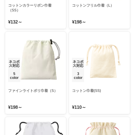
コットンカラーリボン巾着
コットンフリル巾着（L）
（SS）
¥132～
¥198～
ネコポ
ネコポ
ス対応
ス対応
5
3
color
color
ファインライトポリ巾着（S）
コットン巾着(SS)
¥198～
¥110～