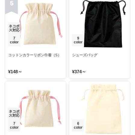
5
ネコポ
ス対応
7
9
color
color
コットンカラーリボン巾着（S）
シューズバッグ
¥148～
¥374～
ネコポ
ス対応
7
6
color
color