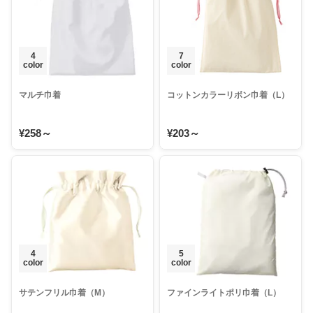
4
7
color
color
マルチ巾着
コットンカラーリボン巾着（L）
¥258～
¥203～
4
5
color
color
サテンフリル巾着（M）
ファインライトポリ巾着（L）