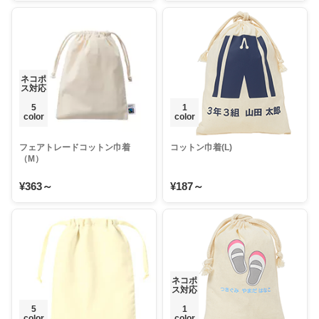
ネコポ
ス対応
5
1
color
color
フェアトレードコットン巾着
コットン巾着(L)
（M）
¥363～
¥187～
ネコポ
ス対応
5
1
color
color